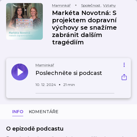
Maminkář
Společnost
,
Vztahy
Markéta Novotná: S
projektem dopravní
výchovy se snažíme
zabránit dalším
tragédiím
Maminkář
Poslechněte si podcast
10. 12. 2024
21 min
INFO
KOMENTÁŘE
O epizodě podcastu