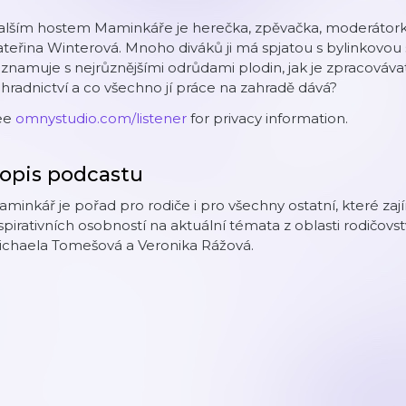
alším hostem Maminkáře je herečka, zpěvačka, moderátorka
teřina Winterová. Mnoho diváků ji má spjatou s bylinkovou 
znamuje s nejrůznějšími odrůdami plodin, jak je zpracovávat i
hradnictví a co všechno jí práce na zahradě dává?
ee
omnystudio.com/listener
for privacy information.
opis podcastu
minkář je pořad pro rodiče i pro všechny ostatní, které zaj
spirativních osobností na aktuální témata z oblasti rodičovst
ichaela Tomešová a Veronika Rážová.