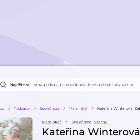
Najděte si:
od
Podcasty
Společnost
Maminkář
Kateřina Winterová: Zah
Maminkář
Společnost
,
Vztahy
Kateřina Winterová