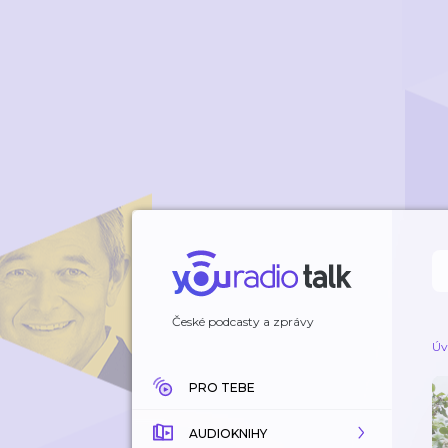
České podcasty a zprávy
Úv
PRO TEBE
AUDIOKNIHY