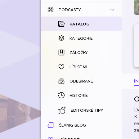
PODCASTY
KATALOG
KOUPENÉ
KATALOG
KATEGORIE
KATEGORIE
ZÁLOŽKY
ZÁLOŽKY
HISTORIE
LÍBÍ SE MI
I
ODEBÍRANÉ
HISTORIE
O
D
EDITORSKÉ TIPY
Ka
se
ČLÁNKY BLOG
za