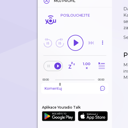
MŮJ PROFIL
D
Ka
POSLOUCHEJTE
se
za
S
P
1.00
Ma
×
in
M
00:00
00:00
Komentuj
Aplikace Youradio Talk