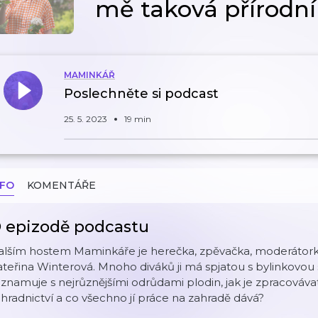
mě taková přírodní
MAMINKÁŘ
Poslechněte si podcast
25. 5. 2023
19 min
NFO
KOMENTÁŘE
 epizodě podcastu
alším hostem Maminkáře je herečka, zpěvačka, moderátorka
teřina Winterová. Mnoho diváků ji má spjatou s bylinkovou 
znamuje s nejrůznějšími odrůdami plodin, jak je zpracovávat i
hradnictví a co všechno jí práce na zahradě dává?