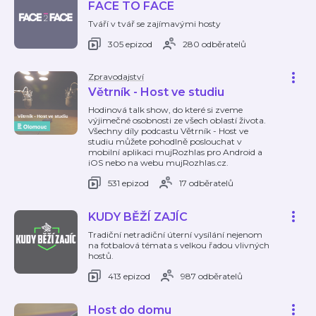
FACE TO FACE
Tváří v tvář se zajímavými hosty
305 epizod
280 odběratelů
Zpravodajství
Větrník - Host ve studiu
Hodinová talk show, do které si zveme
výjimečné osobnosti ze všech oblastí života.
Všechny díly podcastu Větrník - Host ve
studiu můžete pohodlně poslouchat v
mobilní aplikaci mujRozhlas pro Android a
iOS nebo na webu mujRozhlas.cz.
531 epizod
17 odběratelů
KUDY BĚŽÍ ZAJÍC
Tradiční netradiční úterní vysílání nejenom
na fotbalová témata s velkou řadou vlivných
hostů.
413 epizod
987 odběratelů
Host do domu