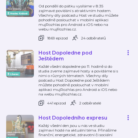
Od pondělí do pátku vysíláme v 8:35
zajímavé povídání s atraktivním hostem.
Všechny díly podcastu Host ve studiu můžete
pohodlně poslouchat v mobilní aplikaci
mujRozhlas pro Android a iOS nebo na
webu mujRozhlas.cz.
1869 epizod
24 odběratelů
Host Dopoledne pod
Ještědem
Každé všední dopoledne po 11. hodině si do
studia zveme zajímavé hosty a povídáme si s
nimi o různých tématech. Všechny díly
podcastu Host Dopoledne pod Ještědem
můžete pohodlně poslouchat v mobilní
aplikaci mujRozhlas pro Android a iOS nebo
na webu mujRozhlas.cz.
441 epizod
2 odběratelé
Host Dopoledního expresu
Každý všední den jsou u nás ve studiu
zajímaví hosté na aktuální téma. Přinášíme
finanční, energetické, zdravotní či sociální