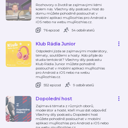
Rozhovory o životě se zajímavými lidmi
kolem nás. Všechny díly podcastu Host do
domu můžete pohodlně poslouchat v
mobilní aplikaci mujRozhlas pro Android a
iOS nebo na webu mujRozhlas.cz.
76 epizod
54 odběratelů
Klub Rádia Junior
Odpolední jízda se zajímavými moderátory,
tématy, soutěžemi a hosty. Kdo přijde do
studia tentokrát? Všechny díly podcastu
Klub Rádia Junior můžete pohodlně
poslouchat v mobilní aplikaci mujRozhlas
pro Android a iOS nebo na webu
mujRozhlas.cz.
552 epizod
9 odběratelů
Dopolední host
Zajímavá témata z různých oborů,
moderátor a hosté, kteří musí dát odpověď.
Všechny díly podcastu Dopolední host
můžete pohodlně poslouchat v mobilní
aplikaci mujRozhlas pro Android a iOS nebo
na webu mujRozhlas.cz.