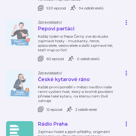
920 epizod
94 odběratelů
Zpravodajství
Pepovi parťáci
Každý týden si Pepa Černý zve do studia
zajímavé hosty - muzikanty, herce,
spisovatele, cestovatele a další zajímavé lidi,
kteří mají co říct!
60 epizod
0 odběratelů
Zpravodajství
České kytarové ráno
Každé první pondělí v měsíci navštíví naše
ranní vysílání host, který si kromě povídání
přinese také kytaru, na kterou nám živě
zahraje
12 epizod
2 odběratelé
Rádio Praha
Zajímaví hosté a jejich příběhy, originální