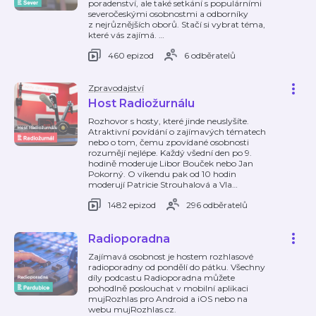
poradenství, ale také setkání s populárními
severočeskými osobnostmi a odborníky
z nejrůznějších oborů. Stačí si vybrat téma,
které vás zajímá.
…
460 epizod
6 odběratelů
Zpravodajství
Host Radiožurnálu
Rozhovor s hosty, které jinde neuslyšíte.
Atraktivní povídání o zajímavých tématech
nebo o tom, čemu zpovídané osobnosti
rozumějí nejlépe. Každý všední den po 9.
hodině moderuje Libor Bouček nebo Jan
Pokorný. O víkendu pak od 10 hodin
moderují Patricie Strouhalová a Vla
…
1482 epizod
296 odběratelů
Radioporadna
Zajímavá osobnost je hostem rozhlasové
radioporadny od pondělí do pátku. Všechny
díly podcastu Radioporadna můžete
pohodlně poslouchat v mobilní aplikaci
mujRozhlas pro Android a iOS nebo na
webu mujRozhlas.cz.