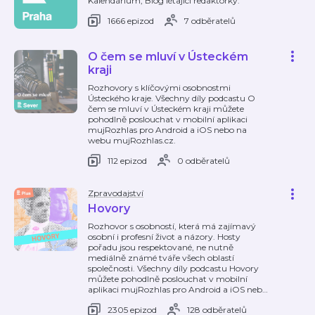
Kalendárium, Blog létající redaktorky.
1666 epizod
7 odběratelů
O čem se mluví v Ústeckém
kraji
Rozhovory s klíčovými osobnostmi
Ústeckého kraje. Všechny díly podcastu O
čem se mluví v Ústeckém kraji můžete
pohodlně poslouchat v mobilní aplikaci
mujRozhlas pro Android a iOS nebo na
webu mujRozhlas.cz.
112 epizod
0 odběratelů
Zpravodajství
Hovory
Rozhovor s osobností, která má zajímavý
osobní i profesní život a názory. Hosty
pořadu jsou respektované, ne nutně
mediálně známé tváře všech oblastí
společnosti. Všechny díly podcastu Hovory
můžete pohodlně poslouchat v mobilní
aplikaci mujRozhlas pro Android a iOS neb
…
2305 epizod
128 odběratelů