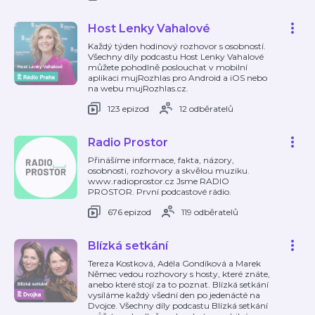
Host Lenky Vahalové
Každý týden hodinový rozhovor s osobností.
Všechny díly podcastu Host Lenky Vahalové
můžete pohodlně poslouchat v mobilní
aplikaci mujRozhlas pro Android a iOS nebo
na webu mujRozhlas.cz.
123 epizod
12 odběratelů
Radio Prostor
Přinášíme informace, fakta, názory,
osobnosti, rozhovory a skvělou muziku.
www.radioprostor.cz Jsme RADIO
PROSTOR. První podcastové rádio.
676 epizod
119 odběratelů
Blízká setkání
Tereza Kostková, Adéla Gondíková a Marek
Němec vedou rozhovory s hosty, které znáte,
anebo které stojí za to poznat. Blízká setkání
vysíláme každý všední den po jedenácté na
Dvojce. Všechny díly podcastu Blízká setkání