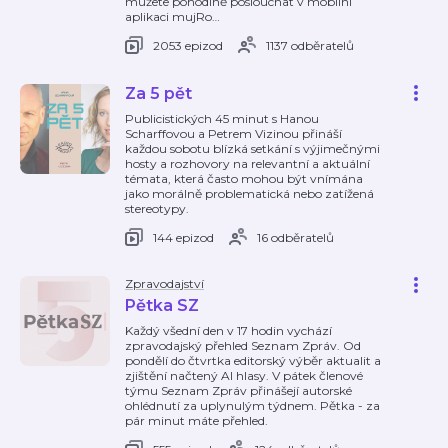
můžete pohodlně poslouchat v mobilní
aplikaci mujRo
…
2053 epizod
1137 odběratelů
Za 5 pět
Publicistických 45 minut s Hanou
Scharffovou a Petrem Vizinou přináší
každou sobotu blízká setkání s výjimečnými
hosty a rozhovory na relevantní a aktuální
témata, která často mohou být vnímána
jako morálně problematická nebo zatížená
stereotypy.
144 epizod
16 odběratelů
Zpravodajství
Pětka SZ
Každý všední den v 17 hodin vychází
zpravodajský přehled Seznam Zpráv. Od
pondělí do čtvrtka editorský výběr aktualit a
zjištění načtený AI hlasy. V pátek členové
týmu Seznam Zpráv přinášejí autorské
ohlédnutí za uplynulým týdnem. Pětka - za
pár minut máte přehled.