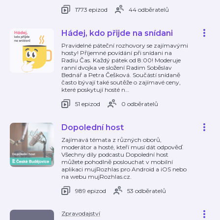
1773 epizod
44 odběratelů
Hádej, kdo přijde na snídani
Pravidelné páteční rozhovory se zajímavými
hosty! Příjemné povídání při snídani na
Radiu Čas. Každý pátek od 8:00! Moderuje
ranní dvojka ve složení Radim Soběslav
Bednář a Petra Češková. Součástí snídaně
často bývají také soutěže o zajímavé ceny,
které poskytují hosté n
…
51 epizod
0 odběratelů
Dopolední host
Zajímavá témata z různých oborů,
moderátor a hosté, kteří musí dát odpověď.
Všechny díly podcastu Dopolední host
můžete pohodlně poslouchat v mobilní
aplikaci mujRozhlas pro Android a iOS nebo
na webu mujRozhlas.cz.
989 epizod
53 odběratelů
Zpravodajství