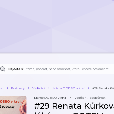
Najděte si:
od
Podcasty
Vzdělání
Máme DOBRO v krvi
#29 Renata Kůr
Máme DOBRO v krvi
Vzdělání
,
Společnost
#29 Renata Kůrková