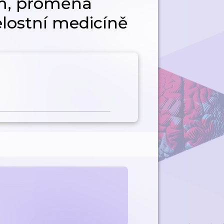
m, proměna
elostní medicíně