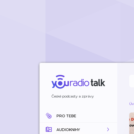
České podcasty a zprávy
Úv
PRO TEBE
AUDIOKNIHY