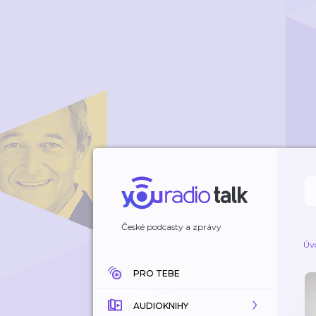
České podcasty a zprávy
Úv
PRO TEBE
AUDIOKNIHY