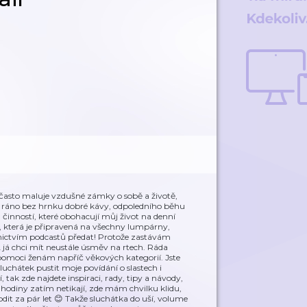
 často maluje vzdušné zámky o sobě a životě,
avit ráno bez hrnku dobré kávy, odpoledního běhu
činností, které obohacují můj život na denní
 která je připravená na všechny lumpárny,
dnictvím podcastů předat! Protože zastávám
A já chci mít neustále úsměv na rtech. Ráda
 pomoci ženám napříč věkových kategorií. Jste
uchátek pustit moje povídání o slastech i
tak zde najdete inspiraci, rady, tipy a návody,
é hodiny zatím netikají, zde mám chvilku klidu,
it za pár let 😊 Takže sluchátka do uší, volume