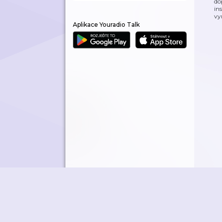
do
in
vy
Aplikace Youradio Talk