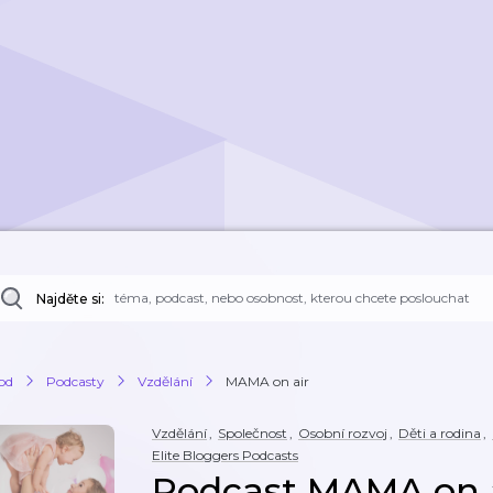
Najděte si:
od
Podcasty
Vzdělání
MAMA on air
Vzdělání
,
Společnost
,
Osobní rozvoj
,
Děti a rodina
,
Elite Bloggers Podcasts
Podcast MAMA on 