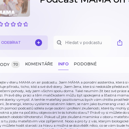
ODEBÍRAT
KOMENTÁŘE
INFO
PODOBNÉ
ZODY
70
tejte v éteru MAMA on air podcastu. Jsem MÁMA a porodní asistentka, která si
luje přírodu, ticho, klid a své dvě dcery. Jsem žena, která si nedokáže předst
večerní pohody, kdy jsem všichni spolu doma. Také neumím žít bez své práce a 
zi. Právě díky práci a těm maličkostem můžu být spokojená a šťastná máma,
eré dcerky vymyslí. A tenhle mateřský pozitivismus bych vám chtěla prostře
orii, že energii, kterou vysíláme ostatním lidem, se nám jako bumerang vrací. 
ch pomocí podcastů sdílela svoje osobní i profesní zkušenosti, které by mohly
hotná a jste na počátku objevování krás tohoto stavu? Právě vy si můžete do sl
rastech období těhotenství. Pokud už jste zkušená maminka v oboru mateřství, 
k si tu jízdu mateřstvím více zpříjemnit. Nooo a pro ty z vás, kterým biologick
y můžete hodit starosti za hlavu a možná se dozvědět něco, co se vám bude hod