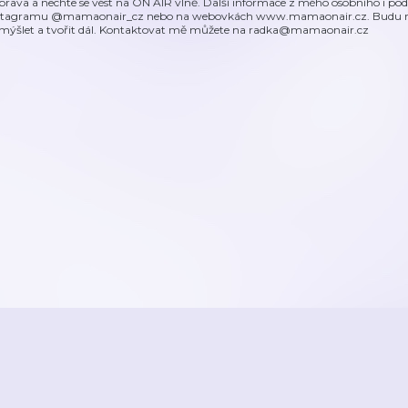
prava a nechte se vést na ON AIR vlně. Další informace z mého osobního i p
stagramu @mamaonair_cz nebo na webovkách www.mamaonair.cz. Budu rád
mýšlet a tvořit dál. Kontaktovat mě můžete na radka@mamaonair.cz