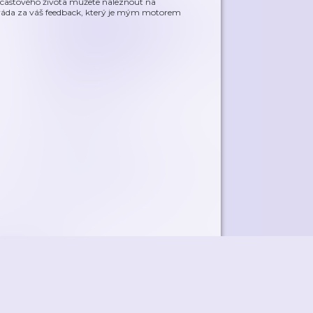
odcastového života můžete naleznout na
a za váš feedback, který je mým motorem