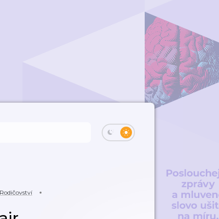
Rodičovství
air