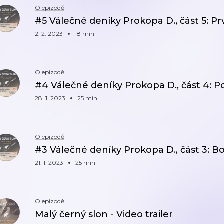
O epizodě
#5 Válečné deníky Prokopa D., část 5: P
2. 2. 2023
18 min
O epizodě
#4 Válečné deníky Prokopa D., část 4: P
28. 1. 2023
25 min
O epizodě
#3 Válečné deníky Prokopa D., část 3:
21. 1. 2023
25 min
O epizodě
Malý černý slon - Video trailer