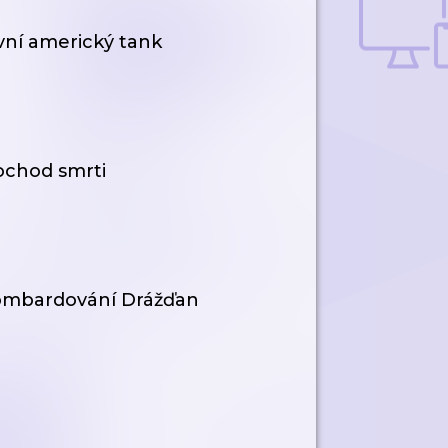
rvní americký tank
ochod smrti
 Bombardování Drážďan