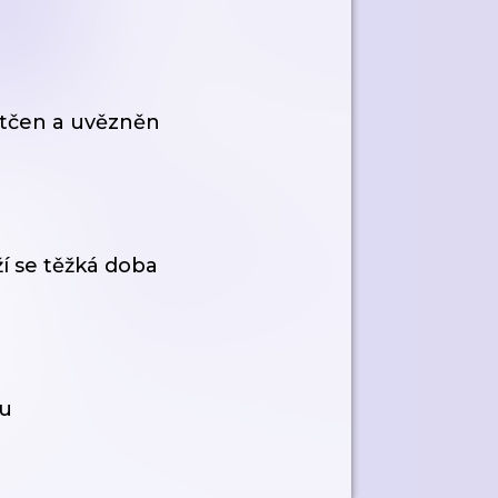
atčen a uvězněn
ží se těžká doba
tu