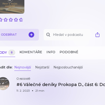
ODEBÍRAT
KOMENTÁŘE
INFO
PODOBNÉ
ZODY
8
dit dle:
Nejnovější
Nejstarší
Nejposlouchanější
O epizodě
#6 Válečné deníky Prokopa D., část 6: D
11. 2. 2023
21 min