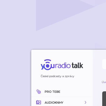
České podcasty a zprávy
Úv
PRO TEBE
AUDIOKNIHY