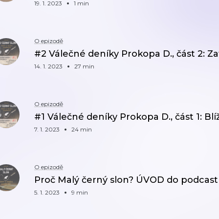
19. 1. 2023
1 min
O epizodě
#2 Válečné deníky Prokopa D., část 2: Z
14. 1. 2023
27 min
O epizodě
#1 Válečné deníky Prokopa D., část 1: Blí
7. 1. 2023
24 min
O epizodě
Proč Malý černý slon? ÚVOD do podcas
5. 1. 2023
9 min