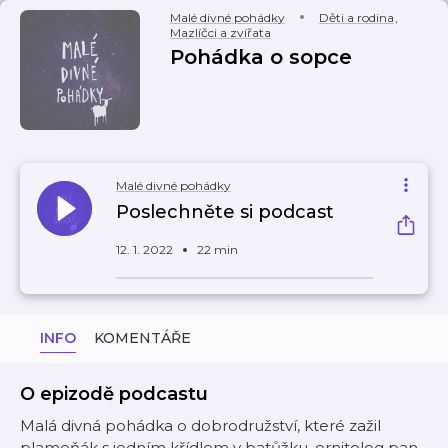
Malé divné pohádky
Děti a rodina
,
Mazlíčci a zvířata
Pohádka o sopce
Malé divné pohádky
Poslechněte si podcast
12. 1. 2022
22 min
INFO
KOMENTÁŘE
O epizodě podcastu
Malá divná pohádka o dobrodružství, které zažil
plameňák s jedním křídlem v batůžku, ornitolog pan