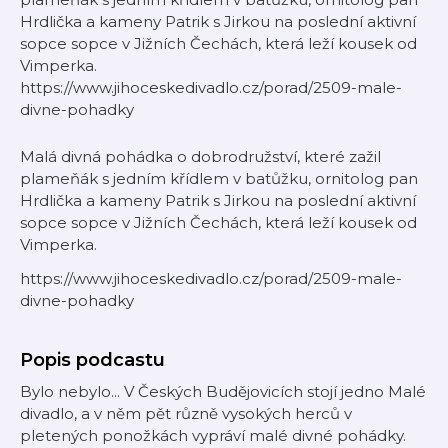
Hrdlička a kameny Patrik s Jirkou na poslední aktivní
sopce sopce v Jižních Čechách, která leží kousek od
Vimperka.
https://www.jihoceskedivadlo.cz/porad/2509-male-
divne-pohadky
Malá divná pohádka o dobrodružství, které zažil
plameňák s jedním křídlem v batůžku, ornitolog pan
Hrdlička a kameny Patrik s Jirkou na poslední aktivní
sopce sopce v Jižních Čechách, která leží kousek od
Vimperka.
https://www.jihoceskedivadlo.cz/porad/2509-male-
divne-pohadky
Popis podcastu
Bylo nebylo... V Českých Budějovicích stojí jedno Malé
divadlo, a v něm pět různě vysokých herců v
pletených ponožkách vypráví malé divné pohádky.