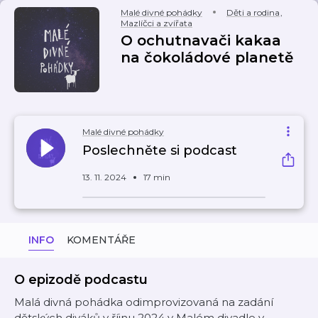
Malé divné pohádky
Děti a rodina
,
Mazlíčci a zvířata
O ochutnavači kakaa
na čokoládové planetě
Malé divné pohádky
Poslechněte si podcast
13. 11. 2024
17 min
INFO
KOMENTÁŘE
O epizodě podcastu
Malá divná pohádka odimprovizovaná na zadání
dětských diváků v říjnu 2024 v Malém divadle v