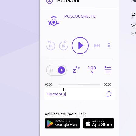
la
MŮJ PROFIL
P
POSLOUCHEJTE
Vš
pe
1.00
×
00:00
00:00
Komentuj
Aplikace Youradio Talk