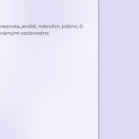
zovka, jeviště, mikrofon, plátno, či
e známými osobnostmi.