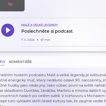
MALÉ A VELKÉ LEGENDY
Poslechněte si podcast
7. 4. 2024
47 min
NFO
KOMENTÁŘE
ešním hostem podcastu Malé a velké legendy je světoznámý 
čně energický muž, který nedávno oslavil 90. narozeniny, z
žné hudby jako nikdo jiný. Jako vůbec první na světě nahrál
se skladbami Dvořáka, Janáčka, Martinů a mnoha dalších vys
oncertních halách po celém světě. V rozhovoru s Michalem
apil tuto výkladní skříň české kultury tak, že zaujme vedle