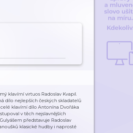
klavírní virtuos Radoslav Kvapil.
ná dílo nejlepších českých skladatelů
 celé klavírní dílo Antonína Dvořáka
tupoval v těch nejslavnějších
 Gulyášem představuje Radoslav
 fanoušků klasické hudby i naprosté