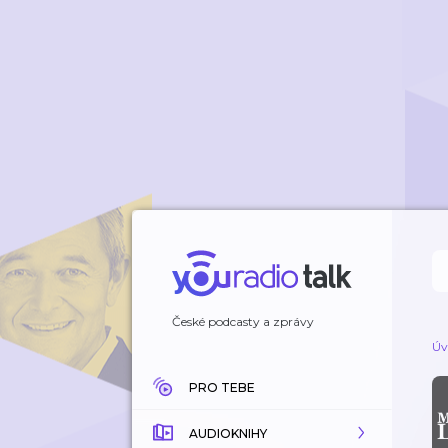
České podcasty a zprávy
Úv
PRO TEBE
AUDIOKNIHY