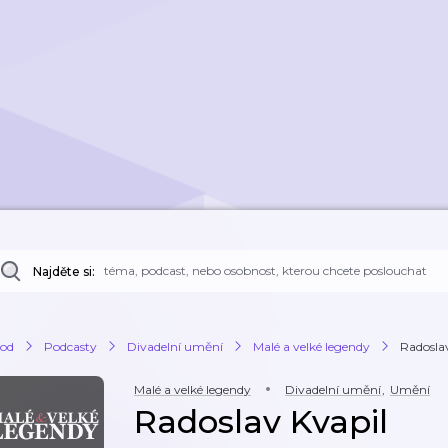
Najděte si:
od
Podcasty
Divadelní umění
Malé a velké legendy
Radosla
Malé a velké legendy
Divadelní umění
,
Umění
Radoslav Kvapil