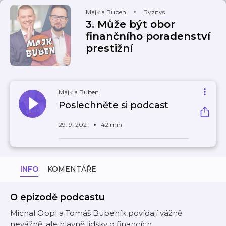
Majk a Buben
Byznys
3. Může být obor
finančního poradenství
prestižní
Majk a Buben
Poslechněte si podcast
29. 9. 2021
42 min
INFO
KOMENTÁŘE
O epizodě podcastu
Michal Oppl a Tomáš Bubeník povídají vážně
nevážně, ale hlavně lidsky o financích.