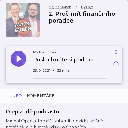
Majk a Buben
Byznys
2. Proč mít finančního
poradce
Majk a Buben
Poslechněte si podcast
29. 9. 2021
32 min
INFO
KOMENTÁŘE
O epizodě podcastu
Michal Oppl a Tomáš Bubeník povídají vážně
nevážně, ale hlavně lidsky o financích.