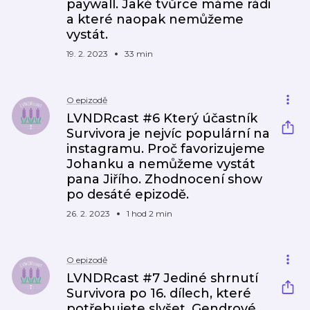
paywall. Jaké tvůrce máme rádi
a které naopak nemůžeme
vystát.
19. 2. 2023
33 min
O epizodě
LVNDRcast #6 Který účastník
Survivora je nejvíc populární na
instagramu. Proč favorizujeme
Johanku a nemůžeme vystát
pana Jiřího. Zhodnocení show
po desáté epizodě.
26. 2. 2023
1 hod 2 min
O epizodě
LVNDRcast #7 Jediné shrnutí
Survivora po 16. dílech, které
potřebujete slyšet. Gendrové