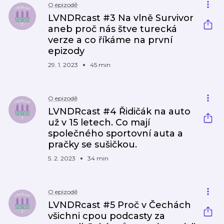
O epizodě
LVNDRcast #3 Na vlně Survivor
aneb proč nás štve turecká
verze a co říkáme na první
epizody
29. 1. 2023
45 min
O epizodě
LVNDRcast #4 Řidičák na auto
už v 15 letech. Co mají
společného sportovní auta a
pračky se sušičkou.
5. 2. 2023
34 min
O epizodě
LVNDRcast #5 Proč v Čechách
všichni cpou podcasty za