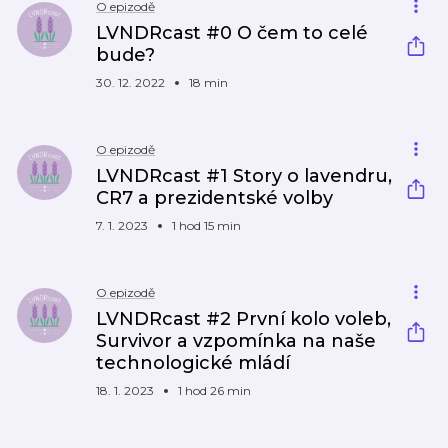
O epizodě
LVNDRcast #0 O čem to celé
bude?
30. 12. 2022
18 min
O epizodě
LVNDRcast #1 Story o lavendru,
CR7 a prezidentské volby
7. 1. 2023
1 hod 15 min
O epizodě
LVNDRcast #2 První kolo voleb,
Survivor a vzpomínka na naše
technologické mládí
18. 1. 2023
1 hod 26 min