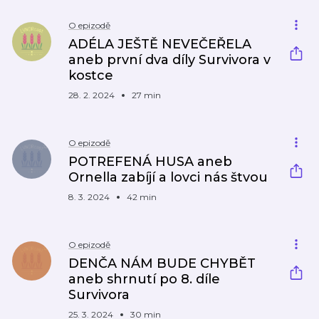
O epizodě
ADÉLA JEŠTĚ NEVEČEŘELA
aneb první dva díly Survivora v
kostce
28. 2. 2024
27 min
O epizodě
POTREFENÁ HUSA aneb
Ornella zabíjí a lovci nás štvou
8. 3. 2024
42 min
O epizodě
DENČA NÁM BUDE CHYBĚT
aneb shrnutí po 8. díle
Survivora
25. 3. 2024
30 min