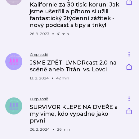
Kalifornie za 30 tisíc korun: Jak
jsme ušetřili a přitom si užili
fantastický 2týdenní zážitek -
nový podcast s tipy a triky!
26. 9. 2023
41 min
O epizodě
JSME ZPĚT! LVNDRcast 2.0 na
scéně aneb Titáni vs. Lovci
13. 2. 2024
42 min
O epizodě
SURVIVOR KLEPE NA DVEŘE a
my víme, kdo vypadne jako
první
26. 2. 2024
26 min