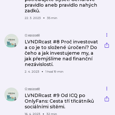
pravidlo aneb pravidlo nahých
zadků.
22. 3. 2023
35 min
O epizodě
LVNDRcast #8 Proč investovat
a co je to složené úročení? Do
čeho a jak investujeme my, a
jak přemýšlíme nad finanční
nezávislostí.
2. 4. 2023
1 hod 19 min
O epizodě
LVNDRcast #9 Od ICQ po
OnlyFans: Cesta tří třicátníků
sociálními sítěmi.
16. 4. 2023
32 min