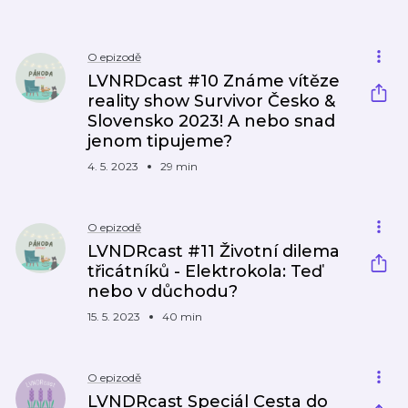
O epizodě
LVNRDcast #10 Známe vítěze
reality show Survivor Česko &
Slovensko 2023! A nebo snad
jenom tipujeme?
4. 5. 2023
29 min
O epizodě
LVNDRcast #11 Životní dilema
třicátníků - Elektrokola: Teď
nebo v důchodu?
15. 5. 2023
40 min
O epizodě
LVNDRcast Speciál Cesta do