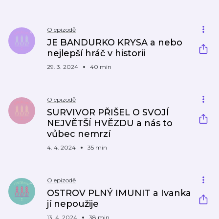
O epizodě
JE BANDURKO KRYSA a nebo
nejlepší hráč v historii
29. 3. 2024
40 min
O epizodě
SURVIVOR PŘIŠEL O SVOJÍ
NEJVĚTŠÍ HVĚZDU a nás to
vůbec nemrzí
4. 4. 2024
35 min
O epizodě
OSTROV PLNÝ IMUNIT a Ivanka
jí nepoužije
13. 4. 2024
38 min