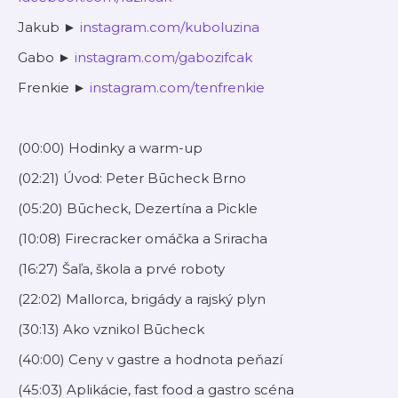
Jakub ►
⁠⁠⁠⁠⁠⁠instagram.com/kuboluzina⁠⁠⁠⁠⁠⁠
Gabo ►
⁠⁠⁠⁠⁠⁠instagram.com/gabozifcak⁠⁠⁠⁠⁠⁠
Frenkie ►
⁠⁠⁠⁠⁠⁠instagram.com/tenfrenkie⁠⁠⁠⁠⁠⁠
(00:00) Hodinky a warm-up
(02:21) Úvod: Peter Būcheck Brno
(05:20) Būcheck, Dezertína a Pickle
(10:08) Firecracker omáčka a Sriracha
(16:27) Šaľa, škola a prvé roboty
(22:02) Mallorca, brigády a rajský plyn
(30:13) Ako vznikol Būcheck
(40:00) Ceny v gastre a hodnota peňazí
(45:03) Aplikácie, fast food a gastro scéna