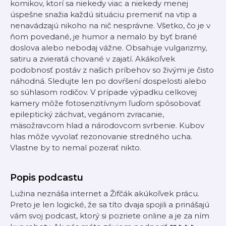
komikov, ktorí sa niekedy viac a niekedy menej
úspešne snažia každú situáciu premeniť na vtip a
nenavádzajú nikoho na nič nesprávne. Všetko, čo je v
ňom povedané, je humor a nemalo by byť brané
doslova alebo nebodaj vážne. Obsahuje vulgarizmy,
satiru a zvieratá chované v zajatí. Akákoľvek
podobnosť postáv z našich príbehov so živými je čisto
náhodná. Sledujte len po dovŕšení dospelosti alebo
so súhlasom rodičov. V prípade výpadku celkovej
kamery môže fotosenzitívnym ľuďom spôsobovať
epileptický záchvat, vegánom zvracanie,
mäsožravcom hlad a národovcom svrbenie. Kubov
hlas môže vyvolať rezonovanie stredného ucha.
Vlastne by to nemal pozerať nikto.
Popis podcastu
Lužina neznáša internet a Žifčák akúkoľvek prácu.
Preto je len logické, že sa títo dvaja spojili a prinášajú
vám svoj podcast, ktorý si pozriete online a je za ním