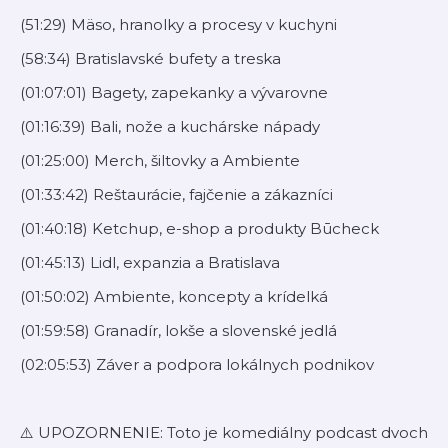
(51:29) Mäso, hranolky a procesy v kuchyni
(58:34) Bratislavské bufety a treska
(01:07:01) Bagety, zapekanky a vývarovne
(01:16:39) Bali, nože a kuchárske nápady
(01:25:00) Merch, šiltovky a Ambiente
(01:33:42) Reštaurácie, fajčenie a zákazníci
(01:40:18) Ketchup, e-shop a produkty Būcheck
(01:45:13) Lidl, expanzia a Bratislava
(01:50:02) Ambiente, koncepty a krídelká
(01:59:58) Granadír, lokše a slovenské jedlá
(02:05:53) Záver a podpora lokálnych podnikov
⚠️ UPOZORNENIE: Toto je komediálny podcast dvoch