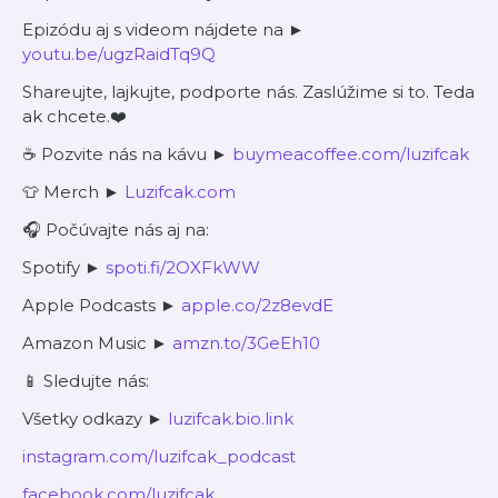
Epizódu aj s videom nájdete na ►
⁠⁠youtu.be/ugzRaidTq9Q⁠⁠
Shareujte, lajkujte, podporte nás. Zaslúžime si to. Teda
ak chcete.❤️
☕ Pozvite nás na kávu ►
⁠⁠⁠⁠⁠⁠buymeacoffee.com/luzifcak⁠⁠⁠⁠⁠⁠
👕 Merch ►
⁠⁠⁠⁠⁠⁠Luzifcak.com⁠⁠⁠⁠⁠⁠
🎧 Počúvajte nás aj na:
Spotify ►
⁠⁠⁠⁠⁠⁠spoti.fi/2OXFkWW⁠⁠⁠⁠⁠⁠
Apple Podcasts ►
⁠⁠⁠⁠⁠⁠apple.co/2z8evdE⁠⁠⁠⁠⁠⁠
Amazon Music ►
⁠⁠⁠⁠⁠⁠amzn.to/3GeEh10⁠⁠⁠⁠⁠⁠
📱 Sledujte nás:
Všetky odkazy ►
⁠⁠⁠⁠⁠⁠luzifcak.bio.link⁠⁠⁠⁠⁠⁠
⁠⁠⁠⁠⁠⁠instagram.com/luzifcak_podcast⁠⁠⁠⁠⁠⁠
⁠⁠⁠⁠⁠⁠facebook.com/luzifcak⁠⁠⁠⁠⁠⁠