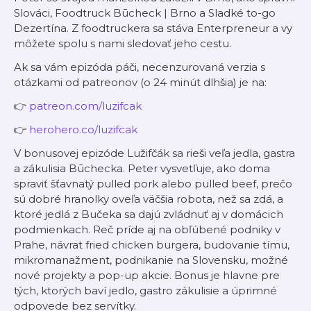
Slováci, Foodtruck Būcheck | Brno a Sladké to-go
Dezertína. Z foodtruckera sa stáva Enterpreneur a vy
môžete spolu s nami sledovať jeho cestu.
Ak sa vám epizóda páči, necenzurovaná verzia s
otázkami od patreonov (o 24 minút dlhšia) je na:
👉
⁠⁠⁠⁠⁠⁠patreon.com/luzifcak⁠⁠⁠⁠⁠⁠
👉
⁠⁠⁠⁠⁠⁠herohero.co/luzifcak⁠⁠⁠⁠⁠⁠
V bonusovej epizóde Lužifčák sa rieši veľa jedla, gastra
a zákulisia Būchecka. Peter vysvetľuje, ako doma
spraviť šťavnatý pulled pork alebo pulled beef, prečo
sú dobré hranolky oveľa väčšia robota, než sa zdá, a
ktoré jedlá z Bučeka sa dajú zvládnuť aj v domácich
podmienkach. Reč príde aj na obľúbené podniky v
Prahe, návrat fried chicken burgera, budovanie tímu,
mikromanažment, podnikanie na Slovensku, možné
nové projekty a pop-up akcie. Bonus je hlavne pre
tých, ktorých baví jedlo, gastro zákulisie a úprimné
odpovede bez servítky.