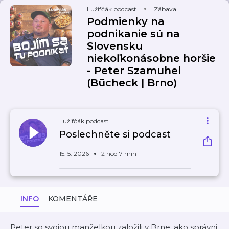
Lužifčák podcast
Zábava
Podmienky na
podnikanie sú na
Slovensku
niekoľkonásobne horšie
- Peter Szamuhel
(Būcheck | Brno)
Lužifčák podcast
Poslechněte si podcast
15. 5. 2026
2 hod 7 min
INFO
KOMENTÁŘE
Peter so svojou manželkou založili v Brne, ako správni