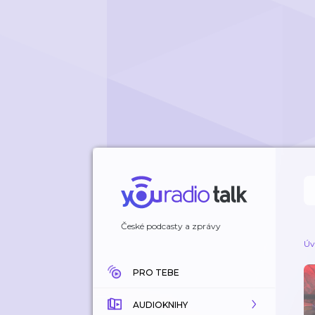
České podcasty a zprávy
Úv
PRO TEBE
AUDIOKNIHY