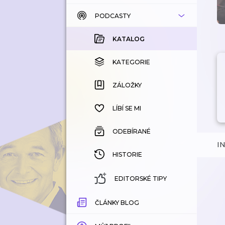
PODCASTY
KATALOG
KOUPENÉ
KATALOG
KATEGORIE
KATEGORIE
ZÁLOŽKY
ZÁLOŽKY
HISTORIE
LÍBÍ SE MI
ODEBÍRANÉ
I
HISTORIE
EDITORSKÉ TIPY
ČLÁNKY BLOG