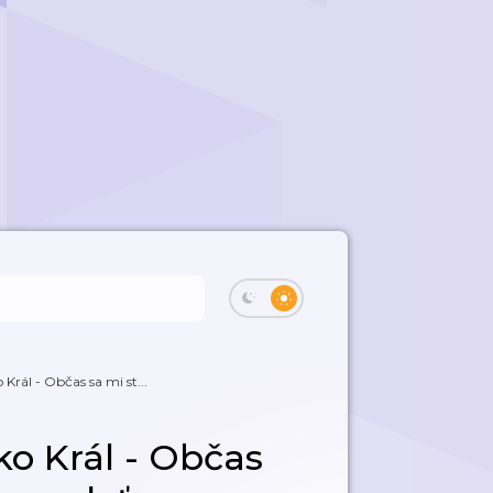
Král - Občas sa mi st...
ko Král - Občas