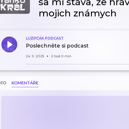
sa mi stáva, že hr
mojich známych
LUŽIFČÁK PODCAST
Poslechněte si podcast
24. 9. 2025
2 hod 0 min
NFO
KOMENTÁŘE