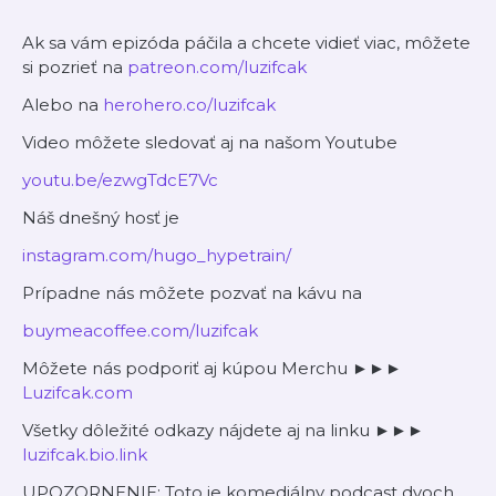
Ak sa vám epizóda páčila a chcete vidieť viac, môžete
si pozrieť na
⁠⁠⁠patreon.com/luzifcak⁠⁠⁠
Alebo na
⁠⁠⁠herohero.co/luzifcak⁠⁠⁠
Video môžete sledovať aj na našom Youtube
⁠⁠⁠⁠⁠⁠⁠⁠ ⁠⁠⁠⁠⁠⁠
youtu.be/ezwgTdcE7Vc
Náš dnešný hosť je
⁠⁠⁠⁠⁠⁠ ⁠
instagram.com/hugo_hypetrain/
Prípadne nás môžete pozvať na kávu na
⁠⁠⁠⁠⁠⁠⁠⁠⁠⁠⁠⁠⁠⁠⁠⁠⁠⁠⁠⁠⁠⁠⁠⁠⁠⁠⁠⁠⁠⁠⁠⁠⁠⁠⁠⁠⁠⁠⁠⁠⁠⁠⁠⁠⁠⁠⁠⁠⁠⁠⁠⁠⁠⁠⁠⁠⁠⁠⁠⁠⁠⁠⁠⁠⁠⁠⁠⁠⁠⁠⁠⁠⁠⁠⁠⁠⁠⁠⁠⁠⁠⁠⁠⁠⁠⁠⁠⁠⁠⁠⁠⁠buymeacoffee.com/luzifcak⁠⁠⁠⁠⁠⁠⁠⁠⁠⁠⁠⁠⁠⁠⁠⁠⁠⁠⁠⁠⁠⁠⁠⁠⁠⁠⁠⁠⁠⁠⁠⁠⁠⁠⁠⁠⁠⁠⁠⁠⁠⁠⁠⁠⁠⁠⁠⁠⁠⁠⁠⁠⁠⁠⁠⁠⁠⁠⁠⁠⁠⁠⁠⁠⁠⁠⁠⁠⁠⁠⁠⁠⁠⁠⁠⁠⁠⁠⁠⁠⁠⁠⁠⁠⁠⁠⁠⁠⁠⁠⁠⁠
Môžete nás podporiť aj kúpou Merchu ►►►
⁠⁠⁠⁠⁠⁠⁠⁠⁠⁠⁠⁠⁠⁠⁠⁠⁠⁠⁠⁠⁠⁠⁠⁠⁠⁠⁠⁠⁠⁠⁠⁠⁠⁠⁠⁠⁠⁠⁠⁠⁠⁠⁠⁠⁠⁠⁠⁠⁠⁠⁠⁠⁠⁠⁠⁠⁠⁠⁠⁠⁠⁠⁠⁠⁠⁠⁠⁠⁠⁠⁠⁠⁠⁠⁠⁠⁠⁠⁠⁠⁠⁠⁠⁠⁠⁠⁠⁠⁠⁠⁠⁠Luzifcak.com⁠⁠⁠⁠⁠⁠⁠⁠⁠⁠⁠⁠⁠⁠⁠⁠⁠⁠⁠⁠⁠⁠⁠⁠⁠⁠⁠⁠⁠⁠⁠⁠⁠⁠⁠⁠⁠⁠⁠⁠⁠⁠⁠⁠⁠⁠⁠⁠⁠⁠⁠⁠⁠⁠⁠⁠⁠⁠⁠⁠⁠⁠⁠⁠⁠⁠⁠⁠⁠⁠⁠⁠⁠⁠⁠⁠⁠⁠⁠⁠⁠⁠⁠⁠⁠⁠⁠⁠⁠⁠⁠⁠
Všetky dôležité odkazy nájdete aj na linku ►►►
⁠⁠⁠⁠⁠⁠⁠⁠⁠⁠⁠⁠⁠⁠⁠⁠⁠⁠⁠⁠⁠⁠⁠⁠⁠⁠⁠⁠⁠⁠⁠⁠⁠⁠⁠⁠⁠⁠⁠⁠⁠⁠⁠⁠⁠⁠⁠⁠⁠⁠⁠⁠⁠⁠⁠⁠⁠⁠⁠⁠⁠⁠⁠⁠⁠⁠⁠⁠⁠⁠⁠⁠⁠⁠⁠⁠⁠⁠⁠⁠⁠⁠⁠⁠⁠⁠⁠⁠⁠⁠⁠⁠luzifcak.bio.link⁠⁠⁠⁠⁠⁠⁠⁠⁠⁠⁠⁠⁠⁠⁠⁠⁠⁠⁠⁠⁠⁠⁠⁠⁠⁠⁠⁠⁠⁠⁠⁠⁠⁠⁠⁠⁠⁠⁠⁠⁠⁠⁠⁠⁠⁠⁠⁠⁠⁠⁠⁠⁠⁠⁠⁠⁠⁠⁠⁠⁠⁠⁠⁠⁠⁠⁠⁠⁠⁠⁠⁠⁠⁠⁠⁠⁠⁠⁠⁠⁠⁠⁠⁠⁠⁠⁠⁠⁠⁠⁠⁠
UPOZORNENIE: Toto je komediálny podcast dvoch