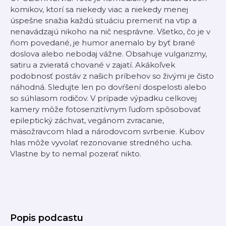
komikov, ktorí sa niekedy viac a niekedy menej
úspešne snažia každú situáciu premeniť na vtip a
nenavádzajú nikoho na nič nesprávne. Všetko, čo je v
ňom povedané, je humor anemalo by byť brané
doslova alebo nebodaj vážne. Obsahuje vulgarizmy,
satiru a zvieratá chované v zajatí. Akákoľvek
podobnosť postáv z našich príbehov so živými je čisto
náhodná. Sledujte len po dovŕšení dospelosti alebo
so súhlasom rodičov. V prípade výpadku celkovej
kamery môže fotosenzitívnym ľuďom spôsobovať
epileptický záchvat, vegánom zvracanie,
mäsožravcom hlad a národovcom svrbenie. Kubov
hlas môže vyvolať rezonovanie stredného ucha.
Vlastne by to nemal pozerať nikto.
Popis podcastu