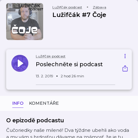
Lužifčák podcast
Zábava
Lužifčák #7 Čoje
Lužifčák podcast
Poslechněte si podcast
13. 2. 2019
2 hod 26 min
INFO
KOMENTÁŘE
O epizodě podcastu
Čučoriedky naše milené! Dva týždne ubehli ako voda
a my vám s hrdosťou dávame na známosť, že je tu