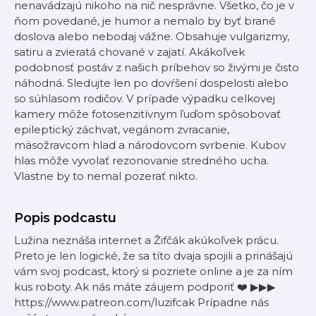
nenavádzajú nikoho na nič nesprávne. Všetko, čo je v
ňom povedané, je humor a nemalo by byť brané
doslova alebo nebodaj vážne. Obsahuje vulgarizmy,
satiru a zvieratá chované v zajatí. Akákoľvek
podobnosť postáv z našich príbehov so živými je čisto
náhodná. Sledujte len po dovŕšení dospelosti alebo
so súhlasom rodičov. V prípade výpadku celkovej
kamery môže fotosenzitívnym ľuďom spôsobovať
epileptický záchvat, vegánom zvracanie,
mäsožravcom hlad a národovcom svrbenie. Kubov
hlas môže vyvolať rezonovanie stredného ucha.
Vlastne by to nemal pozerať nikto.
Popis podcastu
Lužina neznáša internet a Žifčák akúkoľvek prácu.
Preto je len logické, že sa títo dvaja spojili a prinášajú
vám svoj podcast, ktorý si pozriete online a je za ním
kus roboty. Ak nás máte záujem podporiť ❤️ ▶▶▶
https://www.patreon.com/luzifcak Prípadne nás