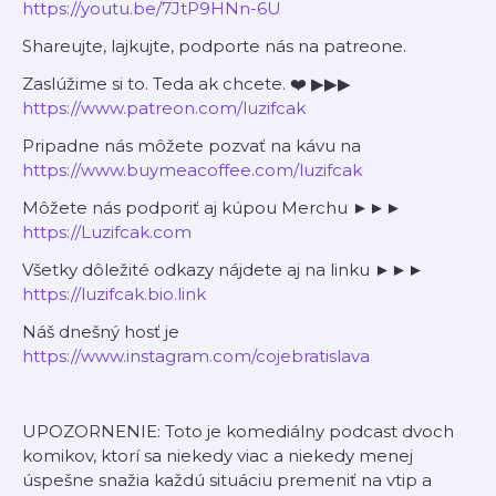
https://youtu.be/7JtP9HNn-6U
Shareujte, lajkujte, podporte nás na patreone.
Zaslúžime si to. Teda ak chcete. ❤️ ▶▶▶
https://www.patreon.com/luzifcak
Pripadne nás môžete pozvať na kávu na
https://www.buymeacoffee.com/luzifcak
Môžete nás podporiť aj kúpou Merchu ►►►
https://Luzifcak.com
Všetky dôležité odkazy nájdete aj na linku ►►►
https://luzifcak.bio.link
Náš dnešný hosť je
https://www.instagram.com/cojebratislava
UPOZORNENIE: Toto je komediálny podcast dvoch
komikov, ktorí sa niekedy viac a niekedy menej
úspešne snažia každú situáciu premeniť na vtip a