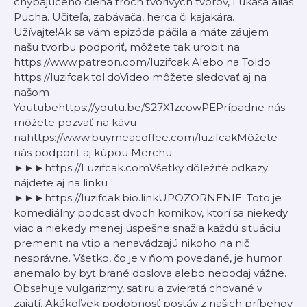
chýbajúceho člena troch tvorivých tvorov, Lukáša alias
Pucha. Učiteľa, zabávača, herca či kajakára.
Užívajte!Ak sa vám epizóda páčila a máte záujem
našu tvorbu podporiť, môžete tak urobiť na
⁠https://www.patreon.com/luzifcak⁠ Alebo na Toldo
⁠https://luzifcak.tol.do⁠Video môžete sledovať aj na
našom
Youtube⁠https://youtu.be/S27X1zcowPE⁠Prípadne nás
môžete pozvať na kávu
na⁠⁠⁠⁠⁠⁠⁠⁠⁠⁠⁠⁠⁠⁠⁠⁠⁠⁠⁠⁠⁠⁠⁠⁠⁠⁠⁠⁠⁠⁠⁠⁠⁠⁠⁠⁠⁠⁠⁠⁠⁠⁠⁠⁠⁠⁠⁠⁠⁠⁠⁠⁠⁠⁠⁠⁠⁠⁠⁠⁠⁠⁠⁠⁠⁠⁠⁠⁠⁠⁠⁠⁠⁠⁠⁠⁠⁠⁠⁠https://www.buymeacoffee.com/luzifcak⁠⁠⁠⁠⁠⁠⁠⁠⁠⁠⁠⁠⁠⁠⁠⁠⁠⁠⁠⁠⁠⁠⁠⁠⁠⁠⁠⁠⁠⁠⁠⁠⁠⁠⁠⁠⁠⁠⁠⁠⁠⁠⁠⁠⁠⁠⁠⁠⁠⁠⁠⁠⁠⁠⁠⁠⁠⁠⁠⁠⁠⁠⁠⁠⁠⁠⁠⁠⁠⁠⁠⁠⁠⁠⁠⁠⁠⁠⁠Môžete
nás podporiť aj kúpou Merchu
►►►⁠⁠⁠⁠⁠⁠⁠⁠⁠⁠⁠⁠⁠⁠⁠⁠⁠⁠⁠⁠⁠⁠⁠⁠⁠⁠⁠⁠⁠⁠⁠⁠⁠⁠⁠⁠⁠⁠⁠⁠⁠⁠⁠⁠⁠⁠⁠⁠⁠⁠⁠⁠⁠⁠⁠⁠⁠⁠⁠⁠⁠⁠⁠⁠⁠⁠⁠⁠⁠⁠⁠⁠⁠⁠⁠⁠⁠⁠⁠https://Luzifcak.com⁠⁠⁠⁠⁠⁠⁠⁠⁠⁠⁠⁠⁠⁠⁠⁠⁠⁠⁠⁠⁠⁠⁠⁠⁠⁠⁠⁠⁠⁠⁠⁠⁠⁠⁠⁠⁠⁠⁠⁠⁠⁠⁠⁠⁠⁠⁠⁠⁠⁠⁠⁠⁠⁠⁠⁠⁠⁠⁠⁠⁠⁠⁠⁠⁠⁠⁠⁠⁠⁠⁠⁠⁠⁠⁠⁠⁠⁠⁠Všetky dôležité odkazy
nájdete aj na linku
►►►⁠⁠⁠⁠⁠⁠⁠⁠⁠⁠⁠⁠⁠⁠⁠⁠⁠⁠⁠⁠⁠⁠⁠⁠⁠⁠⁠⁠⁠⁠⁠⁠⁠⁠⁠⁠⁠⁠⁠⁠⁠⁠⁠⁠⁠⁠⁠⁠⁠⁠⁠⁠⁠⁠⁠⁠⁠⁠⁠⁠⁠⁠⁠⁠⁠⁠⁠⁠⁠⁠⁠⁠⁠⁠⁠⁠⁠⁠⁠https://luzifcak.bio.link⁠⁠⁠⁠⁠⁠⁠⁠⁠⁠⁠⁠⁠⁠⁠⁠⁠⁠⁠⁠⁠⁠⁠⁠⁠⁠⁠⁠⁠⁠⁠⁠⁠⁠⁠⁠⁠⁠⁠⁠⁠⁠⁠⁠⁠⁠⁠⁠⁠⁠⁠⁠⁠⁠⁠⁠⁠⁠⁠⁠⁠⁠⁠⁠⁠⁠⁠⁠⁠⁠⁠⁠⁠⁠⁠⁠⁠⁠⁠UPOZORNENIE: Toto je
komediálny podcast dvoch komikov, ktorí sa niekedy
viac a niekedy menej úspešne snažia každú situáciu
premeniť na vtip a nenavádzajú nikoho na nič
nesprávne. Všetko, čo je v ňom povedané, je humor
anemalo by byť brané doslova alebo nebodaj vážne.
Obsahuje vulgarizmy, satiru a zvieratá chované v
zajatí. Akákoľvek podobnosť postáv z našich príbehov