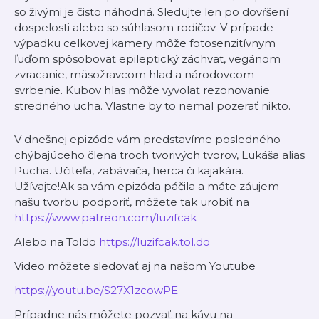
so živými je čisto náhodná. Sledujte len po dovŕšení
dospelosti alebo so súhlasom rodičov. V prípade
výpadku celkovej kamery môže fotosenzitívnym
ľuďom spôsobovať epileptický záchvat, vegánom
zvracanie, mäsožravcom hlad a národovcom
svrbenie. Kubov hlas môže vyvolať rezonovanie
stredného ucha. Vlastne by to nemal pozerať nikto.
V dnešnej epizóde vám predstavíme posledného
chýbajúceho člena troch tvorivých tvorov, Lukáša alias
Pucha. Učiteľa, zabávača, herca či kajakára.
Užívajte!Ak sa vám epizóda páčila a máte záujem
našu tvorbu podporiť, môžete tak urobiť na
⁠https://www.patreon.com/luzifcak⁠
Alebo na Toldo
⁠https://luzifcak.tol.do⁠
Video môžete sledovať aj na našom Youtube
⁠https://youtu.be/S27X1zcowPE⁠
Prípadne nás môžete pozvať na kávu na