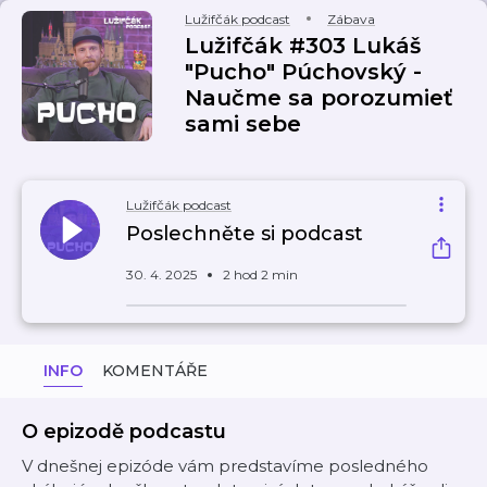
Lužifčák podcast
Zábava
Lužifčák #303 Lukáš
"Pucho" Púchovský -
Naučme sa porozumieť
sami sebe
Lužifčák podcast
Poslechněte si podcast
30. 4. 2025
2 hod 2 min
INFO
KOMENTÁŘE
O epizodě podcastu
V dnešnej epizóde vám predstavíme posledného