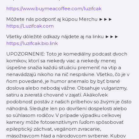
⁠⁠⁠⁠⁠⁠⁠⁠⁠⁠⁠⁠⁠⁠⁠⁠⁠⁠⁠⁠⁠⁠⁠⁠⁠⁠⁠⁠⁠⁠⁠⁠⁠⁠⁠⁠⁠⁠⁠⁠⁠⁠⁠⁠⁠⁠⁠⁠⁠⁠⁠⁠⁠⁠⁠⁠⁠⁠⁠⁠⁠⁠⁠⁠⁠⁠⁠⁠⁠⁠⁠⁠⁠⁠⁠⁠⁠⁠⁠https://www.buymeacoffee.com/luzifcak⁠⁠⁠⁠⁠⁠⁠⁠⁠⁠⁠⁠⁠⁠⁠⁠⁠⁠⁠⁠⁠⁠⁠⁠⁠⁠⁠⁠⁠⁠⁠⁠⁠⁠⁠⁠⁠⁠⁠⁠⁠⁠⁠⁠⁠⁠⁠⁠⁠⁠⁠⁠⁠⁠⁠⁠⁠⁠⁠⁠⁠⁠⁠⁠⁠⁠⁠⁠⁠⁠⁠⁠⁠⁠⁠⁠⁠⁠⁠
Môžete nás podporiť aj kúpou Merchu ►►►
⁠⁠⁠⁠⁠⁠⁠⁠⁠⁠⁠⁠⁠⁠⁠⁠⁠⁠⁠⁠⁠⁠⁠⁠⁠⁠⁠⁠⁠⁠⁠⁠⁠⁠⁠⁠⁠⁠⁠⁠⁠⁠⁠⁠⁠⁠⁠⁠⁠⁠⁠⁠⁠⁠⁠⁠⁠⁠⁠⁠⁠⁠⁠⁠⁠⁠⁠⁠⁠⁠⁠⁠⁠⁠⁠⁠⁠⁠⁠https://Luzifcak.com⁠⁠⁠⁠⁠⁠⁠⁠⁠⁠⁠⁠⁠⁠⁠⁠⁠⁠⁠⁠⁠⁠⁠⁠⁠⁠⁠⁠⁠⁠⁠⁠⁠⁠⁠⁠⁠⁠⁠⁠⁠⁠⁠⁠⁠⁠⁠⁠⁠⁠⁠⁠⁠⁠⁠⁠⁠⁠⁠⁠⁠⁠⁠⁠⁠⁠⁠⁠⁠⁠⁠⁠⁠⁠⁠⁠⁠⁠⁠
Všetky dôležité odkazy nájdete aj na linku ►►►
⁠⁠⁠⁠⁠⁠⁠⁠⁠⁠⁠⁠⁠⁠⁠⁠⁠⁠⁠⁠⁠⁠⁠⁠⁠⁠⁠⁠⁠⁠⁠⁠⁠⁠⁠⁠⁠⁠⁠⁠⁠⁠⁠⁠⁠⁠⁠⁠⁠⁠⁠⁠⁠⁠⁠⁠⁠⁠⁠⁠⁠⁠⁠⁠⁠⁠⁠⁠⁠⁠⁠⁠⁠⁠⁠⁠⁠⁠⁠https://luzifcak.bio.link⁠⁠⁠⁠⁠⁠⁠⁠⁠⁠⁠⁠⁠⁠⁠⁠⁠⁠⁠⁠⁠⁠⁠⁠⁠⁠⁠⁠⁠⁠⁠⁠⁠⁠⁠⁠⁠⁠⁠⁠⁠⁠⁠⁠⁠⁠⁠⁠⁠⁠⁠⁠⁠⁠⁠⁠⁠⁠⁠⁠⁠⁠⁠⁠⁠⁠⁠⁠⁠⁠⁠⁠⁠⁠⁠⁠⁠⁠⁠
UPOZORNENIE: Toto je komediálny podcast dvoch
komikov, ktorí sa niekedy viac a niekedy menej
úspešne snažia každú situáciu premeniť na vtip a
nenavádzajú nikoho na nič nesprávne. Všetko, čo je v
ňom povedané, je humor anemalo by byť brané
doslova alebo nebodaj vážne. Obsahuje vulgarizmy,
satiru a zvieratá chované v zajatí. Akákoľvek
podobnosť postáv z našich príbehov so živými je čisto
náhodná. Sledujte len po dovŕšení dospelosti alebo
so súhlasom rodičov. V prípade výpadku celkovej
kamery môže fotosenzitívnym ľuďom spôsobovať
epileptický záchvat, vegánom zvracanie,
mäsožravcom hlad a národovcom svrbenie. Kubov