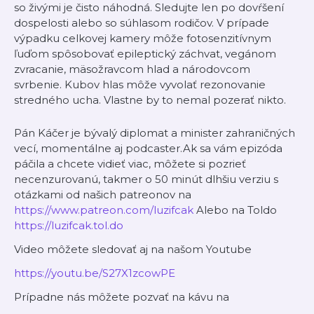
so živými je čisto náhodná. Sledujte len po dovŕšení
dospelosti alebo so súhlasom rodičov. V prípade
výpadku celkovej kamery môže fotosenzitívnym
ľuďom spôsobovať epileptický záchvat, vegánom
zvracanie, mäsožravcom hlad a národovcom
svrbenie. Kubov hlas môže vyvolať rezonovanie
stredného ucha. Vlastne by to nemal pozerať nikto.
Pán Káčer je bývalý diplomat a minister zahraničných
vecí, momentálne aj podcaster.Ak sa vám epizóda
páčila a chcete vidieť viac, môžete si pozrieť
necenzurovanú, takmer o 50 minút dlhšiu verziu s
otázkami od našich patreonov na
https://www.patreon.com/luzifcak
Alebo na Toldo
https://luzifcak.tol.do
Video môžete sledovať aj na našom Youtube
https://youtu.be/S27X1zcowPE
Prípadne nás môžete pozvať na kávu na