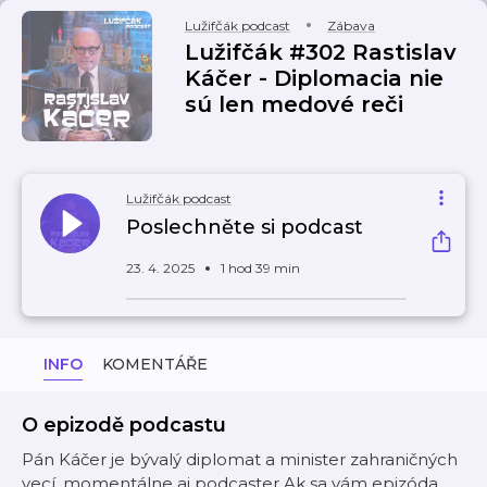
Lužifčák podcast
Zábava
Lužifčák #302 Rastislav
Káčer - Diplomacia nie
sú len medové reči
Lužifčák podcast
Poslechněte si podcast
23. 4. 2025
1 hod 39 min
INFO
KOMENTÁŘE
O epizodě podcastu
Pán Káčer je bývalý diplomat a minister zahraničných
vecí, momentálne aj podcaster.Ak sa vám epizóda