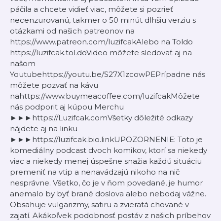
páčila a chcete vidieť viac, môžete si pozrieť
necenzurovanú, takmer o 50 minút dlhšiu verziu s
otázkami od našich patreonov na
https://www.patreon.com/luzifcakAlebo na Toldo
https://luzifcak.tol.doVideo môžete sledovať aj na
našom
Youtubehttps://youtu.be/S27X1zcowPEPrípadne nás
môžete pozvať na kávu
na⁠⁠⁠⁠⁠⁠⁠⁠⁠⁠⁠⁠⁠⁠⁠⁠⁠⁠⁠⁠⁠⁠⁠⁠⁠⁠⁠⁠⁠⁠⁠⁠⁠⁠⁠⁠⁠⁠⁠⁠⁠⁠⁠⁠⁠⁠⁠⁠⁠⁠⁠⁠⁠⁠⁠⁠⁠⁠⁠⁠⁠⁠⁠⁠⁠⁠⁠⁠⁠⁠⁠⁠⁠⁠⁠⁠⁠⁠https://www.buymeacoffee.com/luzifcak⁠⁠⁠⁠⁠⁠⁠⁠⁠⁠⁠⁠⁠⁠⁠⁠⁠⁠⁠⁠⁠⁠⁠⁠⁠⁠⁠⁠⁠⁠⁠⁠⁠⁠⁠⁠⁠⁠⁠⁠⁠⁠⁠⁠⁠⁠⁠⁠⁠⁠⁠⁠⁠⁠⁠⁠⁠⁠⁠⁠⁠⁠⁠⁠⁠⁠⁠⁠⁠⁠⁠⁠⁠⁠⁠⁠⁠⁠Môžete
nás podporiť aj kúpou Merchu
►►►⁠⁠⁠⁠⁠⁠⁠⁠⁠⁠⁠⁠⁠⁠⁠⁠⁠⁠⁠⁠⁠⁠⁠⁠⁠⁠⁠⁠⁠⁠⁠⁠⁠⁠⁠⁠⁠⁠⁠⁠⁠⁠⁠⁠⁠⁠⁠⁠⁠⁠⁠⁠⁠⁠⁠⁠⁠⁠⁠⁠⁠⁠⁠⁠⁠⁠⁠⁠⁠⁠⁠⁠⁠⁠⁠⁠⁠⁠https://Luzifcak.com⁠⁠⁠⁠⁠⁠⁠⁠⁠⁠⁠⁠⁠⁠⁠⁠⁠⁠⁠⁠⁠⁠⁠⁠⁠⁠⁠⁠⁠⁠⁠⁠⁠⁠⁠⁠⁠⁠⁠⁠⁠⁠⁠⁠⁠⁠⁠⁠⁠⁠⁠⁠⁠⁠⁠⁠⁠⁠⁠⁠⁠⁠⁠⁠⁠⁠⁠⁠⁠⁠⁠⁠⁠⁠⁠⁠⁠⁠Všetky dôležité odkazy
nájdete aj na linku
►►►⁠⁠⁠⁠⁠⁠⁠⁠⁠⁠⁠⁠⁠⁠⁠⁠⁠⁠⁠⁠⁠⁠⁠⁠⁠⁠⁠⁠⁠⁠⁠⁠⁠⁠⁠⁠⁠⁠⁠⁠⁠⁠⁠⁠⁠⁠⁠⁠⁠⁠⁠⁠⁠⁠⁠⁠⁠⁠⁠⁠⁠⁠⁠⁠⁠⁠⁠⁠⁠⁠⁠⁠⁠⁠⁠⁠⁠⁠https://luzifcak.bio.link⁠⁠⁠⁠⁠⁠⁠⁠⁠⁠⁠⁠⁠⁠⁠⁠⁠⁠⁠⁠⁠⁠⁠⁠⁠⁠⁠⁠⁠⁠⁠⁠⁠⁠⁠⁠⁠⁠⁠⁠⁠⁠⁠⁠⁠⁠⁠⁠⁠⁠⁠⁠⁠⁠⁠⁠⁠⁠⁠⁠⁠⁠⁠⁠⁠⁠⁠⁠⁠⁠⁠⁠⁠⁠⁠⁠⁠⁠UPOZORNENIE: Toto je
komediálny podcast dvoch komikov, ktorí sa niekedy
viac a niekedy menej úspešne snažia každú situáciu
premeniť na vtip a nenavádzajú nikoho na nič
nesprávne. Všetko, čo je v ňom povedané, je humor
anemalo by byť brané doslova alebo nebodaj vážne.
Obsahuje vulgarizmy, satiru a zvieratá chované v
zajatí. Akákoľvek podobnosť postáv z našich príbehov