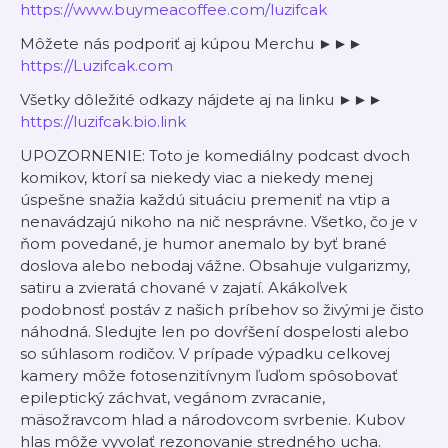
⁠⁠⁠⁠⁠⁠⁠⁠⁠⁠⁠⁠⁠⁠⁠⁠⁠⁠⁠⁠⁠⁠⁠⁠⁠⁠⁠⁠⁠⁠⁠⁠⁠⁠⁠⁠⁠⁠⁠⁠⁠⁠⁠⁠⁠⁠⁠⁠⁠⁠⁠⁠⁠⁠⁠⁠⁠⁠⁠⁠⁠⁠⁠⁠⁠⁠⁠⁠⁠⁠⁠⁠⁠⁠⁠⁠⁠⁠https://www.buymeacoffee.com/luzifcak⁠⁠⁠⁠⁠⁠⁠⁠⁠⁠⁠⁠⁠⁠⁠⁠⁠⁠⁠⁠⁠⁠⁠⁠⁠⁠⁠⁠⁠⁠⁠⁠⁠⁠⁠⁠⁠⁠⁠⁠⁠⁠⁠⁠⁠⁠⁠⁠⁠⁠⁠⁠⁠⁠⁠⁠⁠⁠⁠⁠⁠⁠⁠⁠⁠⁠⁠⁠⁠⁠⁠⁠⁠⁠⁠⁠⁠⁠
Môžete nás podporiť aj kúpou Merchu ►►►
⁠⁠⁠⁠⁠⁠⁠⁠⁠⁠⁠⁠⁠⁠⁠⁠⁠⁠⁠⁠⁠⁠⁠⁠⁠⁠⁠⁠⁠⁠⁠⁠⁠⁠⁠⁠⁠⁠⁠⁠⁠⁠⁠⁠⁠⁠⁠⁠⁠⁠⁠⁠⁠⁠⁠⁠⁠⁠⁠⁠⁠⁠⁠⁠⁠⁠⁠⁠⁠⁠⁠⁠⁠⁠⁠⁠⁠⁠https://Luzifcak.com⁠⁠⁠⁠⁠⁠⁠⁠⁠⁠⁠⁠⁠⁠⁠⁠⁠⁠⁠⁠⁠⁠⁠⁠⁠⁠⁠⁠⁠⁠⁠⁠⁠⁠⁠⁠⁠⁠⁠⁠⁠⁠⁠⁠⁠⁠⁠⁠⁠⁠⁠⁠⁠⁠⁠⁠⁠⁠⁠⁠⁠⁠⁠⁠⁠⁠⁠⁠⁠⁠⁠⁠⁠⁠⁠⁠⁠⁠
Všetky dôležité odkazy nájdete aj na linku ►►►
⁠⁠⁠⁠⁠⁠⁠⁠⁠⁠⁠⁠⁠⁠⁠⁠⁠⁠⁠⁠⁠⁠⁠⁠⁠⁠⁠⁠⁠⁠⁠⁠⁠⁠⁠⁠⁠⁠⁠⁠⁠⁠⁠⁠⁠⁠⁠⁠⁠⁠⁠⁠⁠⁠⁠⁠⁠⁠⁠⁠⁠⁠⁠⁠⁠⁠⁠⁠⁠⁠⁠⁠⁠⁠⁠⁠⁠⁠https://luzifcak.bio.link⁠⁠⁠⁠⁠⁠⁠⁠⁠⁠⁠⁠⁠⁠⁠⁠⁠⁠⁠⁠⁠⁠⁠⁠⁠⁠⁠⁠⁠⁠⁠⁠⁠⁠⁠⁠⁠⁠⁠⁠⁠⁠⁠⁠⁠⁠⁠⁠⁠⁠⁠⁠⁠⁠⁠⁠⁠⁠⁠⁠⁠⁠⁠⁠⁠⁠⁠⁠⁠⁠⁠⁠⁠⁠⁠⁠⁠⁠
UPOZORNENIE: Toto je komediálny podcast dvoch
komikov, ktorí sa niekedy viac a niekedy menej
úspešne snažia každú situáciu premeniť na vtip a
nenavádzajú nikoho na nič nesprávne. Všetko, čo je v
ňom povedané, je humor anemalo by byť brané
doslova alebo nebodaj vážne. Obsahuje vulgarizmy,
satiru a zvieratá chované v zajatí. Akákoľvek
podobnosť postáv z našich príbehov so živými je čisto
náhodná. Sledujte len po dovŕšení dospelosti alebo
so súhlasom rodičov. V prípade výpadku celkovej
kamery môže fotosenzitívnym ľuďom spôsobovať
epileptický záchvat, vegánom zvracanie,
mäsožravcom hlad a národovcom svrbenie. Kubov
hlas môže vyvolať rezonovanie stredného ucha.