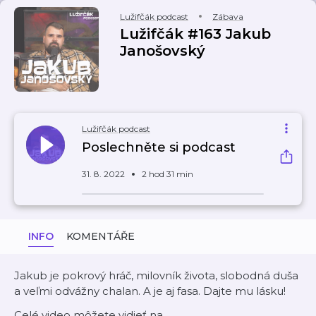
Lužifčák podcast
Zábava
Lužifčák #163 Jakub
Janošovský
Lužifčák podcast
Poslechněte si podcast
31. 8. 2022
2 hod 31 min
INFO
KOMENTÁŘE
Jakub je pokrový hráč, milovník života, slobodná duša
a veľmi odvážny chalan. A je aj fasa. Dajte mu lásku!
Celé video môžete vidieť na