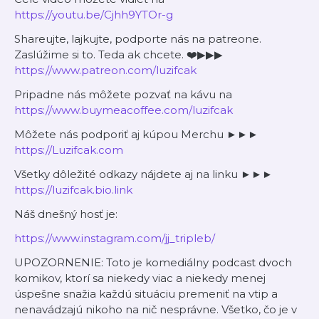
https://youtu.be/Cjhh9YTOr-g
Shareujte, lajkujte, podporte nás na patreone.
Zaslúžime si to. Teda ak chcete. ❤️▶▶▶
https://www.patreon.com/luzifcak
Pripadne nás môžete pozvať na kávu na
https://www.buymeacoffee.com/luzifcak
Môžete nás podporiť aj kúpou Merchu ►►►
https://Luzifcak.com
Všetky dôležité odkazy nájdete aj na linku ►►►
https://luzifcak.bio.link
Náš dnešný hosť je:
https://www.instagram.com/jj_tripleb/
UPOZORNENIE: Toto je komediálny podcast dvoch
komikov, ktorí sa niekedy viac a niekedy menej
úspešne snažia každú situáciu premeniť na vtip a
nenavádzajú nikoho na nič nesprávne. Všetko, čo je v