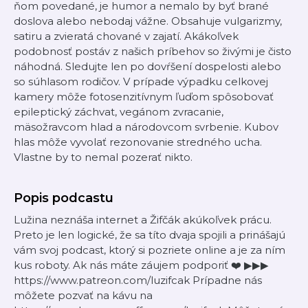
ňom povedané, je humor a nemalo by byť brané
doslova alebo nebodaj vážne. Obsahuje vulgarizmy,
satiru a zvieratá chované v zajatí. Akákoľvek
podobnosť postáv z našich príbehov so živými je čisto
náhodná. Sledujte len po dovŕšení dospelosti alebo
so súhlasom rodičov. V prípade výpadku celkovej
kamery môže fotosenzitívnym ľuďom spôsobovať
epileptický záchvat, vegánom zvracanie,
mäsožravcom hlad a národovcom svrbenie. Kubov
hlas môže vyvolať rezonovanie stredného ucha.
Vlastne by to nemal pozerať nikto.
Popis podcastu
Lužina neznáša internet a Žifčák akúkoľvek prácu.
Preto je len logické, že sa títo dvaja spojili a prinášajú
vám svoj podcast, ktorý si pozriete online a je za ním
kus roboty. Ak nás máte záujem podporiť ❤️ ▶▶▶
https://www.patreon.com/luzifcak Prípadne nás
môžete pozvať na kávu na