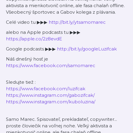
aktivista a mienkotvorič online, ale fasa chalaň offline.
Všeobecný športovec a Gabov kolega z plávania.
Celé video tu ▶▶▶
http://bit.ly/ytsamomarec
alebo na Apple podcasts tu ▶▶▶
https://apple.co/2z8evdE
Google podcasts ▶▶▶
http://bit.ly/googleLuzifcak
Náš dnešný hosť je
https://www.facebook.com/samomarec
Sledujte tiež :
https://www.facebook.com/luzifcak
https://www.instagram.com/gabozifcak/
https://www.instagram.com/kuboluzina/
Samo Marec. Spisovateľ, prekladateľ, copywriter...
proste človiečik na voľnej nohe. Veľký aktivista a
mienkotvorič online, ale fasa chalaň offline.