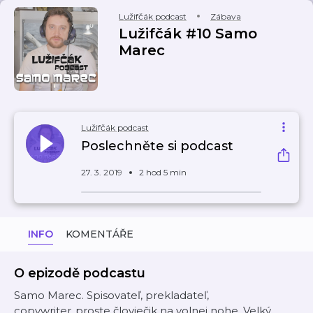
Lužifčák podcast
Zábava
Lužifčák #10 Samo
Marec
Lužifčák podcast
Poslechněte si podcast
27. 3. 2019
2 hod 5 min
INFO
KOMENTÁŘE
O epizodě podcastu
Samo Marec. Spisovateľ, prekladateľ,
copywriter..proste človiečik na volnej nohe. Velký