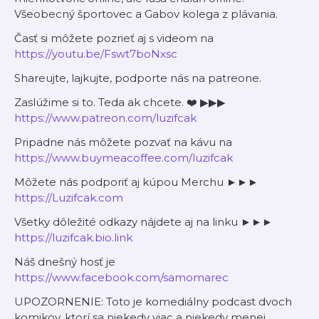
Všeobecný športovec a Gabov kolega z plávania.
Časť si môžete pozrieť aj s videom na
https://youtu.be/Fswt7boNxsc
Shareujte, lajkujte, podporte nás na patreone.
Zaslúžime si to. Teda ak chcete. ❤️ ▶▶▶
https://www.patreon.com/luzifcak
Pripadne nás môžete pozvať na kávu na
https://www.buymeacoffee.com/luzifcak
Môžete nás podporiť aj kúpou Merchu ►►►
https://Luzifcak.com
Všetky dôležité odkazy nájdete aj na linku ►►►
https://luzifcak.bio.link
Náš dnešný hosť je
https://www.facebook.com/samomarec
UPOZORNENIE: Toto je komediálny podcast dvoch
komikov, ktorí sa niekedy viac a niekedy menej