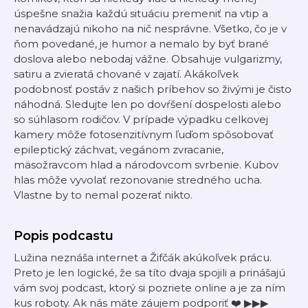
úspešne snažia každú situáciu premeniť na vtip a
nenavádzajú nikoho na nič nesprávne. Všetko, čo je v
ňom povedané, je humor a nemalo by byť brané
doslova alebo nebodaj vážne. Obsahuje vulgarizmy,
satiru a zvieratá chované v zajatí. Akákoľvek
podobnosť postáv z našich príbehov so živými je čisto
náhodná. Sledujte len po dovŕšení dospelosti alebo
so súhlasom rodičov. V prípade výpadku celkovej
kamery môže fotosenzitívnym ľuďom spôsobovať
epileptický záchvat, vegánom zvracanie,
mäsožravcom hlad a národovcom svrbenie. Kubov
hlas môže vyvolať rezonovanie stredného ucha.
Vlastne by to nemal pozerať nikto.
Popis podcastu
Lužina neznáša internet a Žifčák akúkoľvek prácu.
Preto je len logické, že sa títo dvaja spojili a prinášajú
vám svoj podcast, ktorý si pozriete online a je za ním
kus roboty. Ak nás máte záujem podporiť ❤️ ▶▶▶