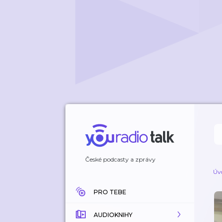
České podcasty a zprávy
Úv
PRO TEBE
AUDIOKNIHY