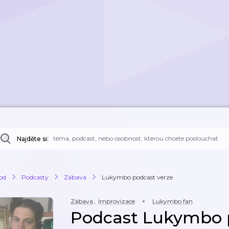
Najděte si:
od
Podcasty
Zábava
Lukymbo podcast verze
Zábava
,
Improvizace
Lukymbo fan
Podcast Lukymbo 