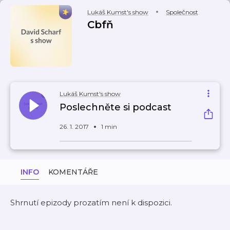
Lukáš Kumst's show
Společnost
Cbfň
Lukáš Kumst's show
Poslechněte si podcast
26. 1. 2017
1 min
INFO
KOMENTÁŘE
Shrnutí epizody prozatím není k dispozici.