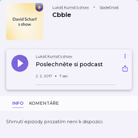
Lukáš Kumst's show
Společnost
Cbble
Lukáš Kumst's show
Poslechněte si podcast
2. 2. 2017
7 sec
INFO
KOMENTÁŘE
Shrnutí epizody prozatím není k dispozici.