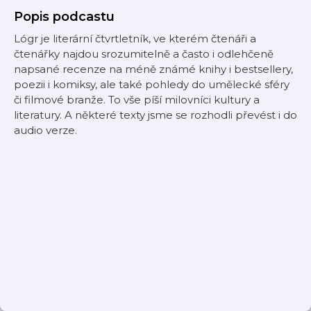
Popis podcastu
Lógr je literární čtvrtletník, ve kterém čtenáři a
čtenářky najdou srozumitelně a často i odlehčeně
napsané recenze na méně známé knihy i bestsellery,
poezii i komiksy, ale také pohledy do umělecké sféry
či filmové branže. To vše píší milovníci kultury a
literatury. A některé texty jsme se rozhodli převést i do
audio verze.