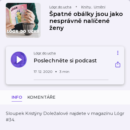
Lógr do ucha
Knihy
,
Umění
Špatné obálky jsou jako
nesprávně nalíčené
ženy
Lógr do ucha
Poslechněte si podcast
17. 12. 2020
3 min
INFO
KOMENTÁŘE
Sloupek Kristýny Doležalové najdete v magazínu Lógr
#34.