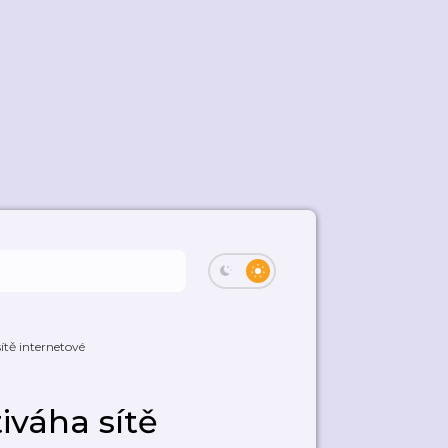
sítě internetové
tiváha sítě