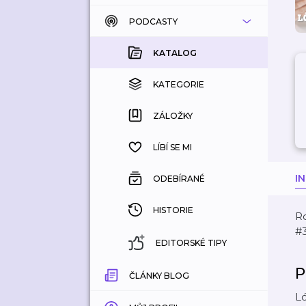
PODCASTY
KATALOG
KOUPENÉ
KATALOG
KATEGORIE
KATEGORIE
ZÁLOŽKY
ZÁLOŽKY
HISTORIE
LÍBÍ SE MI
I
ODEBÍRANÉ
HISTORIE
R
#3
EDITORSKÉ TIPY
P
ČLÁNKY BLOG
Ló