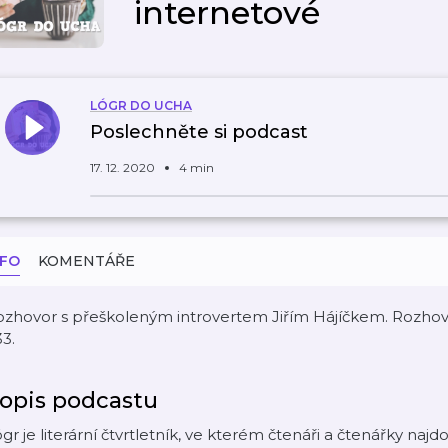
internetové
LÓGR DO UCHA
Poslechněte si podcast
17. 12. 2020
4 min
NFO
KOMENTÁŘE
ozhovor s přeškoleným introvertem Jiřím Hájíčkem. Rozhov
3.
opis podcastu
gr je literární čtvrtletník, ve kterém čtenáři a čtenářky naj