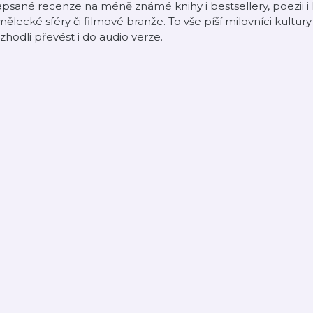
psané recenze na méně známé knihy i bestsellery, poezii i
ělecké sféry či filmové branže. To vše píší milovníci kultury 
zhodli převést i do audio verze.