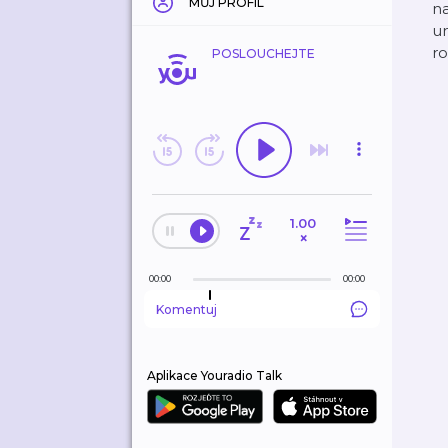
MŮJ PROFIL
na
um
ro
POSLOUCHEJTE
1.00
×
00:00
00:00
Komentuj
Aplikace Youradio Talk