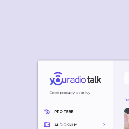
České podcasty a zprávy
Úv
PRO TEBE
AUDIOKNIHY