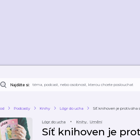
Najděte si:
od
Podcasty
Knihy
Lógr do ucha
Síť knihoven je protiváha 
Lógr do ucha
Knihy
,
Umění
Síť knihoven je pro