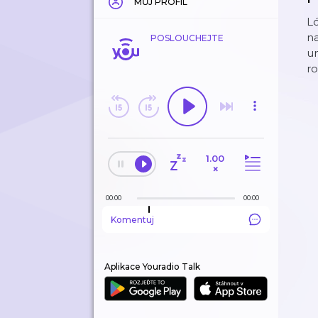
MŮJ PROFIL
Ló
na
POSLOUCHEJTE
um
ro
1.00
×
00:00
00:00
Komentuj
Aplikace Youradio Talk