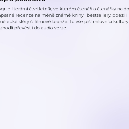
gr je literární čtvrtletník, ve kterém čtenáři a čtenářky naj
psané recenze na méně známé knihy i bestsellery, poezii i
ělecké sféry či filmové branže. To vše píší milovníci kultury 
zhodli převést i do audio verze.