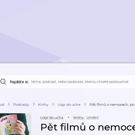
Najděte si:
od
Podcasty
Knihy
Lógr do ucha
Pět filmů o nemocech, po 
Lógr do ucha
Knihy
,
Umění
Pět filmů o nemoce