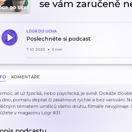
se vám zaručeně ne
LÓGR DO UCHA
Poslechněte si podcast
7. 10. 2020
9 min
NFO
KOMENTÁŘE
moc, ať už fyzická, nebo psychická, je svině. Dokáže člověk
 dno, pomalu deptat či zasáhnout rychle a bez varování. 
ěčným tématem umělců všeho druhu, filmaře nevyjímaje. Člá
ůžete v magazínu Lógr #31.
opis podcastu