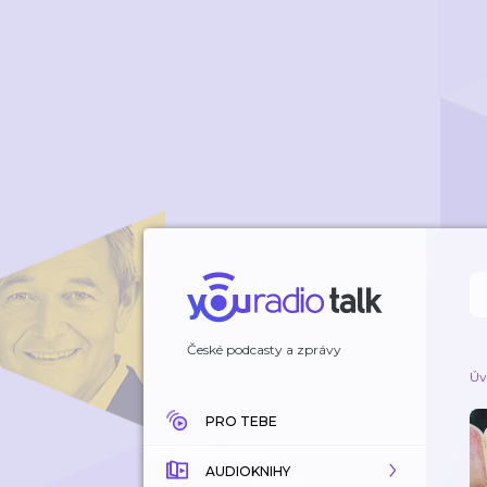
České podcasty a zprávy
Úv
PRO TEBE
AUDIOKNIHY