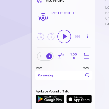
MŮJ PROFIL
Ló
na
POSLOUCHEJTE
um
ro
1.00
×
00:00
00:00
Komentuj
Aplikace Youradio Talk