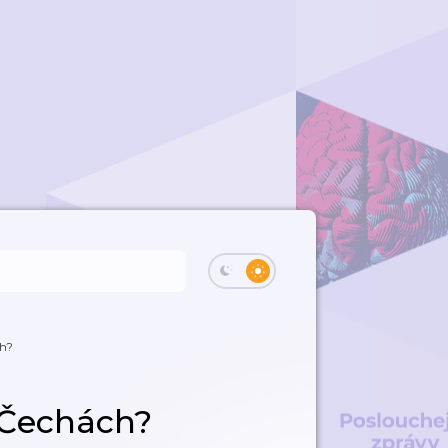
h?
 Čechách?