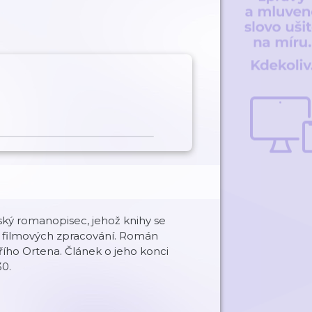
ký romanopisec, jehož knihy se
ka filmových zpracování. Román
iřího Ortena. Článek o jeho konci
30.