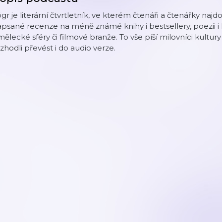
gr je literární čtvrtletník, ve kterém čtenáři a čtenářky naj
psané recenze na méně známé knihy i bestsellery, poezii i
ělecké sféry či filmové branže. To vše píší milovníci kultury 
zhodli převést i do audio verze.