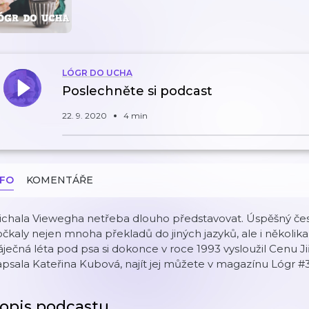
LÓGR DO UCHA
Poslechněte si podcast
22. 9. 2020
4 min
NFO
KOMENTÁŘE
ichala Viewegha netřeba dlouho představovat. Úspěšný čes
čkaly nejen mnoha překladů do jiných jazyků, ale i několi
áječná léta pod psa
si dokonce v roce 1993 vysloužil Cenu J
psala Kateřina Kubová, najít jej můžete v magazínu Lógr #
opis podcastu