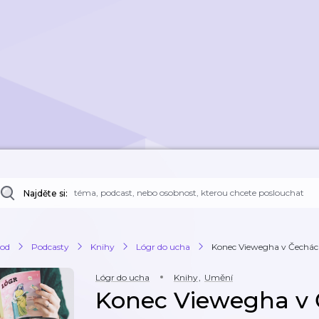
Najděte si:
od
Podcasty
Knihy
Lógr do ucha
Konec Viewegha v Čechác
Lógr do ucha
Knihy
,
Umění
Konec Viewegha v