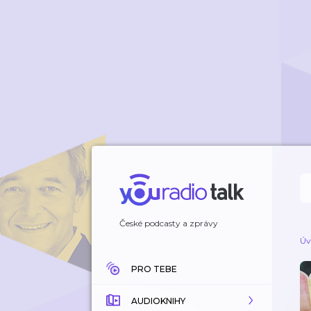
České podcasty a zprávy
Úv
PRO TEBE
AUDIOKNIHY