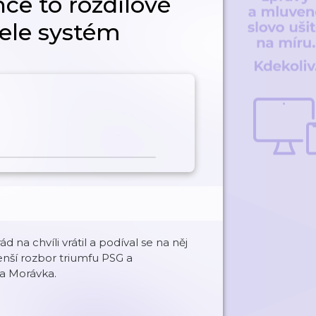
ce to rozdílové
ele systém
d na chvíli vrátil a podíval se na něj
enší rozbor triumfu PSG a
a Morávka.