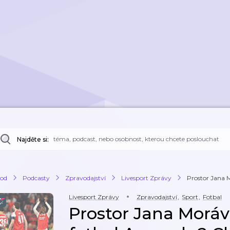
Najděte si:
od
Podcasty
Zpravodajství
Livesport Zprávy
Prostor Jana M
Livesport Zprávy
Zpravodajství
,
Sport
,
Fotbal
Prostor Jana Morávk