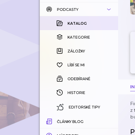
PODCASTY
KATALOG
KOUPENÉ
KATALOG
KATEGORIE
KATEGORIE
ZÁLOŽKY
ZÁLOŽKY
HISTORIE
LÍBÍ SE MI
ODEBÍRANÉ
I
HISTORIE
Fi
EDITORSKÉ TIPY
z 
bu
ČLÁNKY BLOG
P