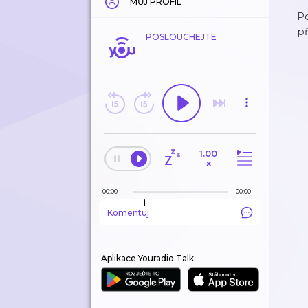
MŮJ PROFIL
Po
př
POSLOUCHEJTE
1.00
×
00:00
00:00
Komentuj
Aplikace Youradio Talk