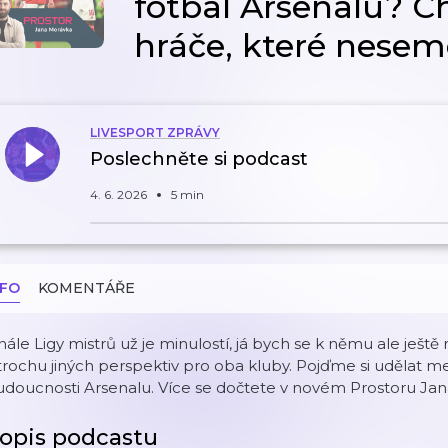
fotbal Arsenalu? Ch
hráče, které nesem
LIVESPORT ZPRÁVY
Poslechněte si podcast
4. 6. 2026
5 min
NFO
KOMENTÁŘE
nále Ligy mistrů už je minulostí, já bych se k němu ale ještě rá
trochu jiných perspektiv pro oba kluby. Pojďme si udělat m
doucnosti Arsenalu. Více se dočtete v novém Prostoru Jan
opis podcastu