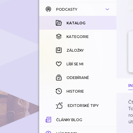
PODCASTY
KATALOG
KOUPENÉ
KATALOG
KATEGORIE
KATEGORIE
ZÁLOŽKY
ZÁLOŽKY
HISTORIE
LÍBÍ SE MI
ODEBÍRANÉ
I
HISTORIE
Čt
EDITORSKÉ TIPY
To
ro
ČLÁNKY BLOG
út