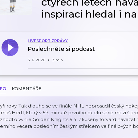
čtyřech letech navá
inspiraci hledal i 
LIVESPORT ZPRÁVY
Poslechněte si podcast
3. 6. 2026
3 min
NFO
KOMENTÁŘE
yři roky. Tak dlouho se ve finále NHL neprosadil český hokej
máš Hertl, který v 57. minutě prvního duelu série mezi Car
zhodl o výhře Golden Knights 5:4. Zkušený forvard navázal n
erního večera posledním českým střelcem ve finálových bo