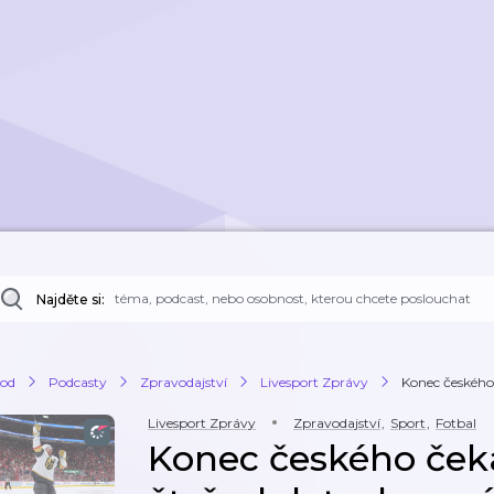
Najděte si:
od
Podcasty
Zpravodajství
Livesport Zprávy
Konec českého č
Livesport Zprávy
Zpravodajství
,
Sport
,
Fotbal
Konec českého čeká