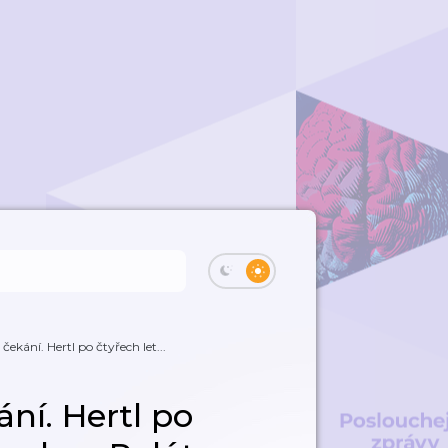
ekání. Hertl po čtyřech let...
ní. Hertl po