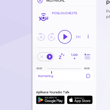
MŮJ PROFIL
P
Po
POSLOUCHEJTE
př
1.00
×
00:00
00:00
Komentuj
Aplikace Youradio Talk