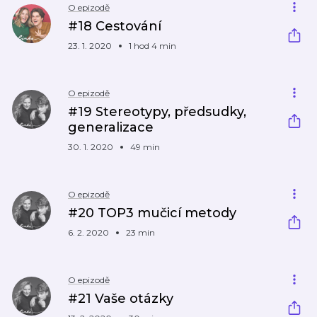
O epizodě
#18 Cestování
23. 1. 2020
1 hod 4 min
O epizodě
#19 Stereotypy, předsudky,
generalizace
30. 1. 2020
49 min
O epizodě
#20 TOP3 mučicí metody
6. 2. 2020
23 min
O epizodě
#21 Vaše otázky