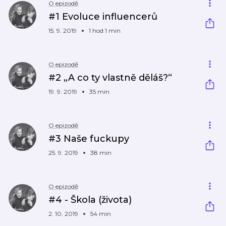
O epizodě
#1 Evoluce influencerů
15. 9. 2019
1 hod 1 min
O epizodě
#2 „A co ty vlastně děláš?“
19. 9. 2019
35 min
O epizodě
#3 Naše fuckupy
25. 9. 2019
38 min
O epizodě
#4 - Škola (života)
2. 10. 2019
54 min