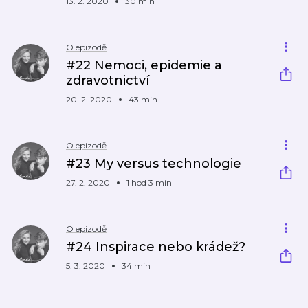
13. 2. 2020
30 min
O epizodě
#22 Nemoci, epidemie a
zdravotnictví
20. 2. 2020
43 min
O epizodě
#23 My versus technologie
27. 2. 2020
1 hod 3 min
O epizodě
#24 Inspirace nebo krádež?
5. 3. 2020
34 min