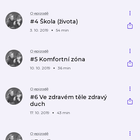
O epizodě
#4 Škola (života)
3. 10. 2019
54 min
O epizodě
#5 Komfortní zóna
10. 10. 2019
36 min
O epizodě
#6 Ve zdravém těle zdravý
duch
17. 10. 2019
43 min
O epizodě