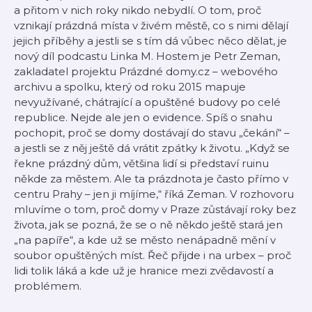
a přitom v nich roky nikdo nebydlí. O tom, proč
vznikají prázdná místa v živém městě, co s nimi dělají
jejich příběhy a jestli se s tím dá vůbec něco dělat, je
nový díl podcastu Linka M. Hostem je Petr Zeman,
zakladatel projektu Prázdné domy.cz – webového
archivu a spolku, který od roku 2015 mapuje
nevyužívané, chátrající a opuštěné budovy po celé
republice. Nejde ale jen o evidence. Spíš o snahu
pochopit, proč se domy dostávají do stavu „čekání“ –
a jestli se z něj ještě dá vrátit zpátky k životu. „Když se
řekne prázdný dům, většina lidí si představí ruinu
někde za městem. Ale ta prázdnota je často přímo v
centru Prahy – jen ji míjíme,“ říká Zeman. V rozhovoru
mluvíme o tom, proč domy v Praze zůstávají roky bez
života, jak se pozná, že se o ně někdo ještě stará jen
„na papíře“, a kde už se město nenápadně mění v
soubor opuštěných míst. Řeč přijde i na urbex – proč
lidi tolik láká a kde už je hranice mezi zvědavostí a
problémem.