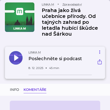
LINKA M
Zpravodajství
Praha jako živá
učebnice přírody. Od
tajných zahrad po
letadla hubící škůdce
nad Šárkou
LINKA M
Poslechněte si podcast
8. 12. 2025
45 min
INFO
KOMENTÁŘE