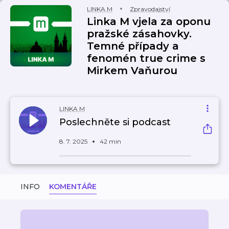
LINKA M
Zpravodajství
Linka M vjela za oponu
pražské zásahovky.
Temné případy a
fenomén true crime s
Mirkem Vaňurou
LINKA M
Poslechněte si podcast
8. 7. 2025
42 min
INFO
KOMENTÁŘE