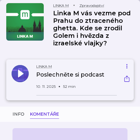
LINKA M
Zpravodajství
Linka M vás vezme pod
Prahu do ztraceného
ghetta. Kde se zrodil
Golem i hvězda z
izraelské vlajky?
LINKA M
Poslechněte si podcast
10. 11. 2025
52 min
INFO
KOMENTÁŘE