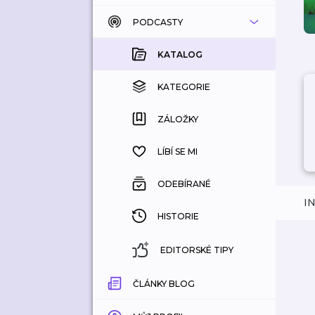
PODCASTY
KATALOG
KOUPENÉ
KATALOG
KATEGORIE
KATEGORIE
ZÁLOŽKY
ZÁLOŽKY
HISTORIE
LÍBÍ SE MI
ODEBÍRANÉ
I
HISTORIE
EDITORSKÉ TIPY
ČLÁNKY BLOG