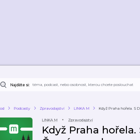
Najděte si:
od
Podcasty
Zpravodajství
LINKA M
Když Praha hořela. S 
LINKA M
Zpravodajství
Když Praha hořela.