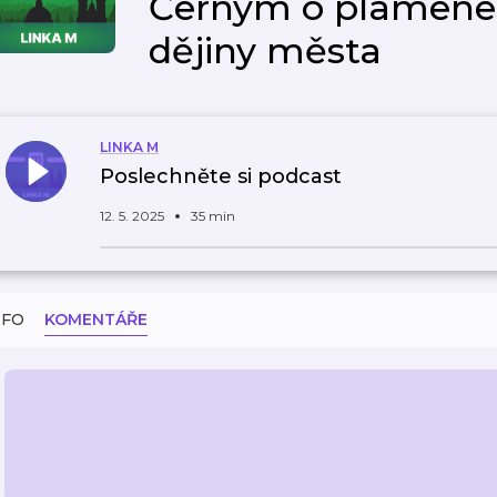
Černým o plamenec
dějiny města
LINKA M
Poslechněte si podcast
12. 5. 2025
35 min
NFO
KOMENTÁŘE