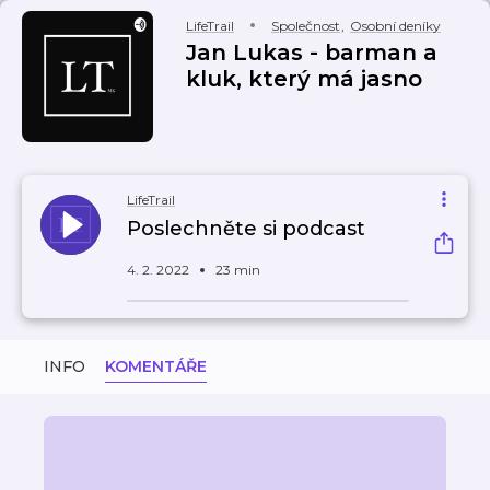
LifeTrail
Společnost
,
Osobní deníky
Jan Lukas - barman a
kluk, který má jasno
LifeTrail
Poslechněte si podcast
4. 2. 2022
23 min
INFO
KOMENTÁŘE