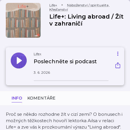
Life+
Náboženství / spiritualita
,
Křesťanství
Life+: Living abroad / Žít
v zahraničí
Life+
Poslechněte si podcast
3. 6. 2026
INFO
KOMENTÁŘE
Proč se někdo rozhodne žít v cizí zemi? O bonusech i
možných těžkostech hovoří lektorka Ailsa v relaci
Life+ a zve vás k prozkoumání výrazu "Living abroad".