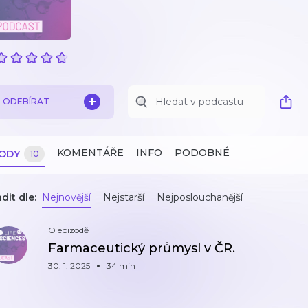
ODEBÍRAT
KOMENTÁŘE
INFO
PODOBNÉ
ZODY
10
dit dle:
Nejnovější
Nejstarší
Nejposlouchanější
O epizodě
Farmaceutický průmysl v ČR.
30. 1. 2025
34 min