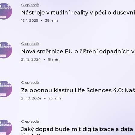
O epizodě
Nástroje virtuální reality v péči o duševní
16. 1. 2025
38 min
O epizodě
Nová směrnice EU o čištění odpadních v
21. 12. 2024
19 min
O epizodě
Za oponou klastru Life Sciences 4.0: Naše 
21. 10. 2024
23 min
O epizodě
Jaký dopad bude mít digitalizace a data 