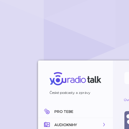
České podcasty a zprávy
Úv
PRO TEBE
AUDIOKNIHY