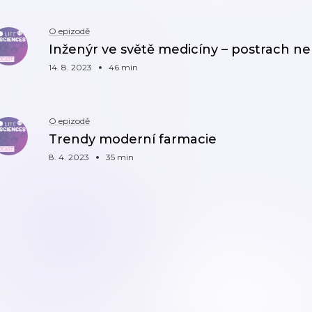
O epizodě
Inženýr ve světě medicíny – postrach neb
14. 8. 2023
46 min
O epizodě
Trendy moderní farmacie
8. 4. 2023
35 min