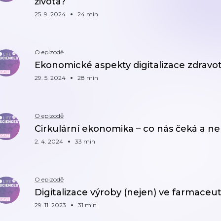
života?
25. 9. 2024
24 min
O epizodě
Ekonomické aspekty digitalizace zdravot
29. 5. 2024
28 min
O epizodě
Cirkulární ekonomika – co nás čeká a n
2. 4. 2024
33 min
O epizodě
Digitalizace výroby (nejen) ve farmace
29. 11. 2023
31 min