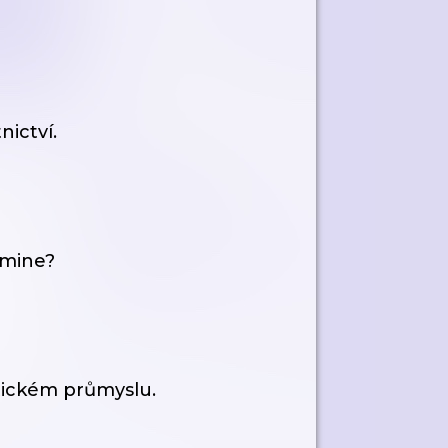
nictví.
emine?
utickém průmyslu.