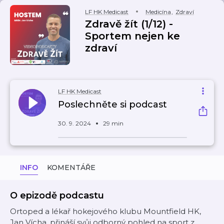
LF HK Medicast
Medicína
,
Zdraví
Zdravě žít (1/12) -
Sportem nejen ke
zdraví
LF HK Medicast
Poslechněte si podcast
30. 9. 2024
29 min
INFO
KOMENTÁŘE
O epizodě podcastu
Ortoped a lékař hokejového klubu Mountfield HK,
Jan Vícha, přináší svůj odborný pohled na sport z