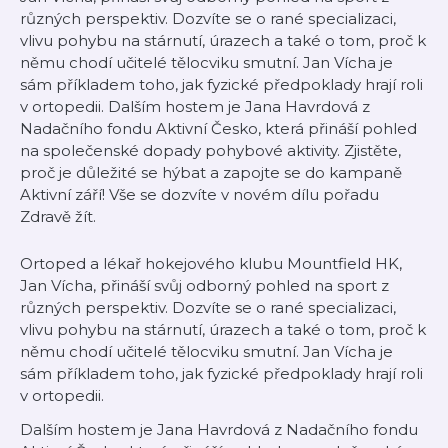
různých perspektiv. Dozvíte se o rané specializaci,
vlivu pohybu na stárnutí, úrazech a také o tom, proč k
němu chodí učitelé tělocviku smutní. Jan Vícha je
sám příkladem toho, jak fyzické předpoklady hrají roli
v ortopedii. Dalším hostem je Jana Havrdová z
Nadačního fondu Aktivní Česko, která přináší pohled
na společenské dopady pohybové aktivity. Zjistěte,
proč je důležité se hýbat a zapojte se do kampaně
Aktivní září! Vše se dozvíte v novém dílu pořadu
Zdravě žít.
Ortoped a lékař hokejového klubu Mountfield HK,
Jan Vícha, přináší svůj odborný pohled na sport z
různých perspektiv. Dozvíte se o rané specializaci,
vlivu pohybu na stárnutí, úrazech a také o tom, proč k
němu chodí učitelé tělocviku smutní. Jan Vícha je
sám příkladem toho, jak fyzické předpoklady hrají roli
v ortopedii.
Dalším hostem je Jana Havrdová z Nadačního fondu