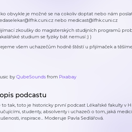
ako obvykle je možné se na cokoliv doptat nebo nám posla
edaselekar@lfhk.cuni.cz nebo medicast@lfhk.cuni.cz
ijímací zkoušky do magisterských studijních programů probě
kalářské studium se fyziky bát nemusí ;) )
ejeme všem uchazečům hodně štěstí u přijímaček a těšíme 
usic by
QubeSounds
from
Pixabay
opis podcastu
 to tak, toto je historicky první podcast Lékařské fakulty v 
učujícími, studenty, absolventy i uchazeči o tom, jaká medicí
ušenosti, inspirace... Moderuje Pavla Sedlářová.