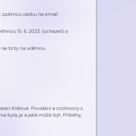
t zpětnou vazbu na email
hnou 15. 6. 2023. (uchazeči o
se brzy na viděnou.
Hradci Králové. Povídání a rozhovory s
na byla, je a jaká může být. Příběhy,