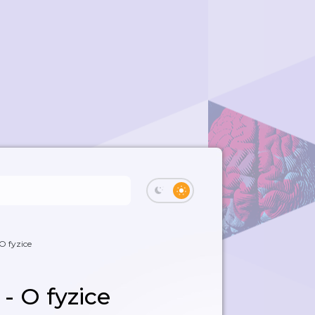
O fyzice
- O fyzice