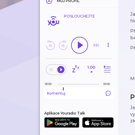
MŮJ PROFIL
J
POSLOUCHEJTE
hl
Př
ba
Př
1.00
×
M
00:00
00:00
Komentuj
P
Je
Aplikace Youradio Talk
vy
zk