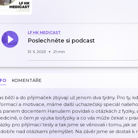
LF HK MEDICAST
Poslechněte si podcast
31. 5. 2023
21 min
NFO
KOMENTÁŘE
s běží a do přijímaček zbývají už jenom dva týdny. Pro ty, kd
nformací a motivace, máme další uchazečský speciál našeh
 s panem docentem Hanušem povídali o otázkách z fyziky, al
dicíně, o čem je výuka biofyziky a co vás může čekat v prax
ázky pro přijímací testy a tak jsme se věnovali i tomu, jak se
 dobře nad otázkami přemýšlet. Na závěr jsme se dostali k