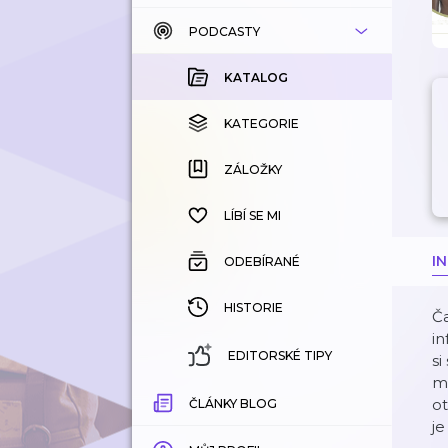
PODCASTY
KATALOG
KOUPENÉ
KATALOG
KATEGORIE
KATEGORIE
ZÁLOŽKY
ZÁLOŽKY
HISTORIE
LÍBÍ SE MI
I
ODEBÍRANÉ
HISTORIE
Ča
i
EDITORSKÉ TIPY
si
me
ot
ČLÁNKY BLOG
je