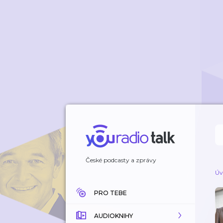
České podcasty a zprávy
Úv
PRO TEBE
AUDIOKNIHY