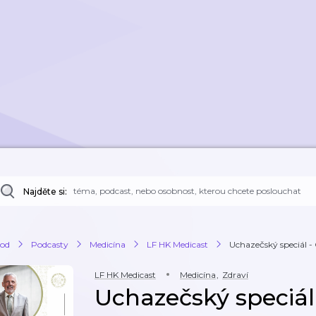
Najděte si:
od
Podcasty
Medicína
LF HK Medicast
Uchazečský speciál - 
LF HK Medicast
Medicína
,
Zdraví
Uchazečský speciál 