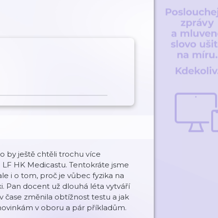
o by ještě chtěli trochu více
o LF HK Medicastu. Tentokráte jsme
e i o tom, proč je vůbec fyzika na
i. Pan docent už dlouhá léta vytváří
 v čase změnila obtížnost testu a jak
 novinkám v oboru a pár příkladům.