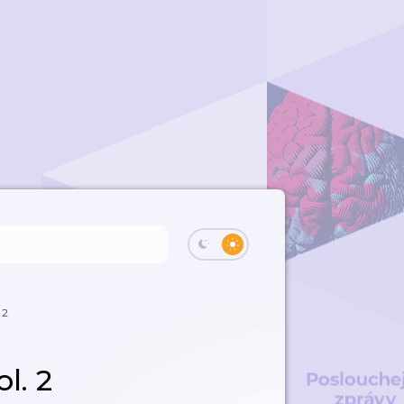
 2
l. 2