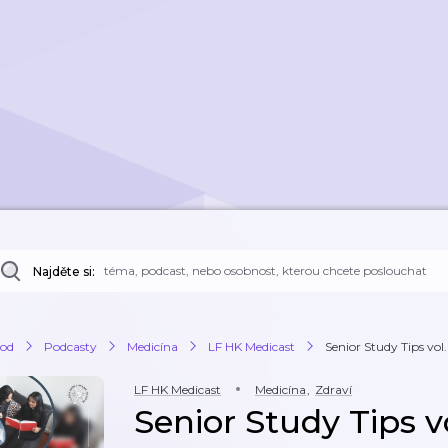
Najděte si:
od
Podcasty
Medicína
LF HK Medicast
Senior Study Tips vol.
LF HK Medicast
Medicína
,
Zdraví
Senior Study Tips vo