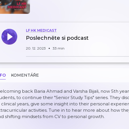
LF HK MEDICAST
Poslechněte si podcast
20. 12. 2023
33 min
NFO
KOMENTÁŘE
lcoming back Baria Ahmad and Varsha Bijali, now 5th year
udents, to continue their "Senior Study Tips" series. They disc
 clinical years, give some insight into their personal experi
tracurricular activities. Tune in to hear more about how th
d shifting mindsets from CV to personal growth.