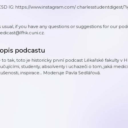
CSD IG: https://www.instagram.com/ charlesstudentdige
 usual, if you have any questions or suggestions for our pod
dicast@lfhk.cuni.cz.
opis podcastu
 to tak, toto je historicky první podcast Lékařské fakulty v 
učujícími, studenty, absolventy i uchazeči o tom, jaká medicí
ušenosti, inspirace... Moderuje Pavla Sedlářová.