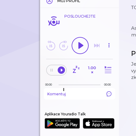
MŮJ PROFIL
T
POSLOUCHEJTE
As
me
P
Je
1.00
vy
×
zk
00:00
00:00
Komentuj
Aplikace Youradio Talk