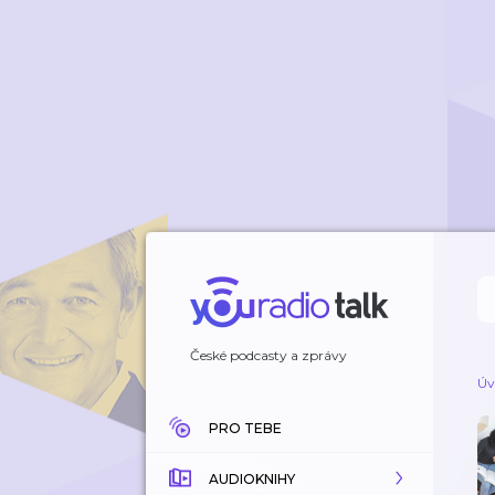
České podcasty a zprávy
Úv
PRO TEBE
AUDIOKNIHY