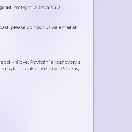
st/?igshid=YmMyMTA2M2Y%3D
cast, please contact us via email at
Hradci Králové. Povídání a rozhovory s
na byla, je a jaká může být. Příběhy,