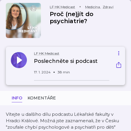
LF HK Medicast
Medicína
,
Zdraví
Proč (ne)jít do
psychiatrie?
LF HK Medicast
Poslechněte si podcast
17. 1. 2024
38 min
INFO
KOMENTÁŘE
Vítejte u dalšího dílu podcastu Lékařské fakulty v
Hradci Králové. Možná jste zaznamenali, že v Česku
"zoufale chybí psychologové a psychiatři pro děti"