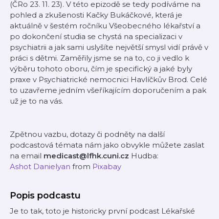
(ČRo 23. 11. 23). V této epizodě se tedy podíváme na
pohled a zkušenosti Kačky Bukáčkové, která je
aktuálně v šestém ročníku Všeobecného lékařství a
po dokončení studia se chystá na specializaci v
psychiatrii a jak sami uslyšíte největší smysl vidí právě v
práci s dětmi. Zaměřily jsme se na to, co ji vedlo k
výběru tohoto oboru, čím je specifický a jaké byly
praxe v Psychiatrické nemocnici Havlíčkův Brod. Celé
to uzavřeme jedním všeříkajícím doporučením a pak
už je to na vás.
Zpětnou vazbu, dotazy či podněty na další
podcastová témata nám jako obvykle můžete zaslat
na email
medicast@lfhk.cuni.cz
Hudba:
⁠Ashot Danielyan⁠
from
⁠Pixabay
Popis podcastu
Je to tak, toto je historicky první podcast Lékařské