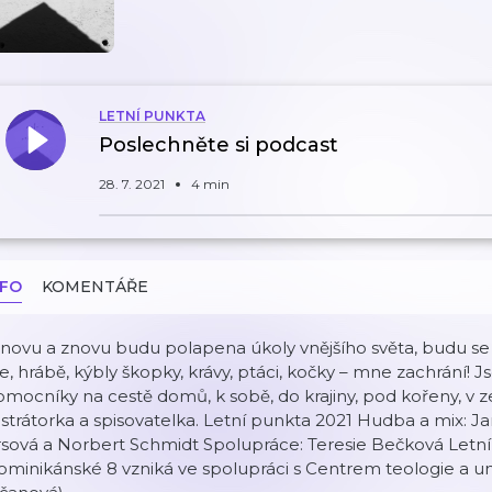
LETNÍ PUNKTA
Poslechněte si podcast
28. 7. 2021
4 min
NFO
KOMENTÁŘE
novu a znovu budu polapena úkoly vnějšího světa, budu se 
e, hrábě, kýbly škopky, krávy, ptáci, kočky – mne zachrání
mocníky na cestě domů, k sobě, do krajiny, pod kořeny, v z
ustrátorka a spisovatelka. Letní punkta 2021 Hudba a mix: Ja
rsová a Norbert Schmidt Spolupráce: Teresie Bečková Letn
minikánské 8 vzniká ve spolupráci s Centrem teologie a um