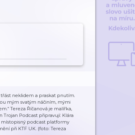
třást neklidem a praskat pnutím.
! Jsou mým svatým náčiním, mými
em.“ Tereza Říčanová je malířka,
n Trojan Podcast připravují: Klára
í místopisný podcast platformy
ění při KTF UK. (foto: Tereza