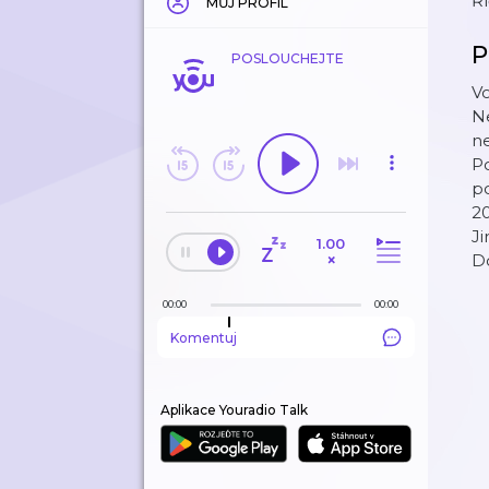
Ř
MŮJ PROFIL
P
POSLOUCHEJTE
Vo
N
ne
Po
po
20
Ji
1.00
×
Do
00:00
00:00
Komentuj
Aplikace Youradio Talk