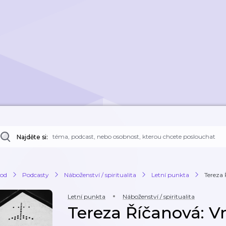
Najděte si:
od
Podcasty
Náboženství / spiritualita
Letní punkta
Tereza 
Letní punkta
Náboženství / spiritualita
Tereza Říčanová: V