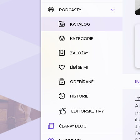
PODCASTY
KATALOG
KOUPENÉ
KATALOG
KATEGORIE
KATEGORIE
ZÁLOŽKY
ZÁLOŽKY
HISTORIE
LÍBÍ SE MI
I
ODEBÍRANÉ
HISTORIE
„Z
Al
EDITORSKÉ TIPY
po
il
Ji
ČLÁNKY BLOG
Do