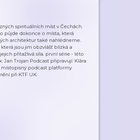
zných spirituálních míst v Čechách.
 půjde dokonce o místa, která
vných architektur také nahlédneme.
 která jsou jim obzvlášť blízká a
jich přitažlivá síla. první série - léto
x: Jan Trojan Podcast připravují: Klára
í místopisný podcast platformy
mění při KTF UK.