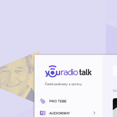
České podcasty a zprávy
Úv
PRO TEBE
AUDIOKNIHY