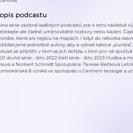
íčanová)
opis podcastu
lná série osobně laděných podcastů zve k letní návštěvě rů
ečekejte ale žádné uměnovědné rozbory nebo kázání. Často
znáte, která ani nejsou na mapách. I když do několika sla
žádali jsme jednotlivé autory, aby si vybrali taková „punkta“,
kusili se přiblížit, v čem se jich dotkla, v čem pro ně spočívá je
21 druhá série - léto 2022 třetí série - léto 2023 Hudba a mi
rsová a Norbert Schmidt Spolupráce: Teresie Bečková Letn
minikánská 8 vzniká ve spolupráci s Centrem teologie a u