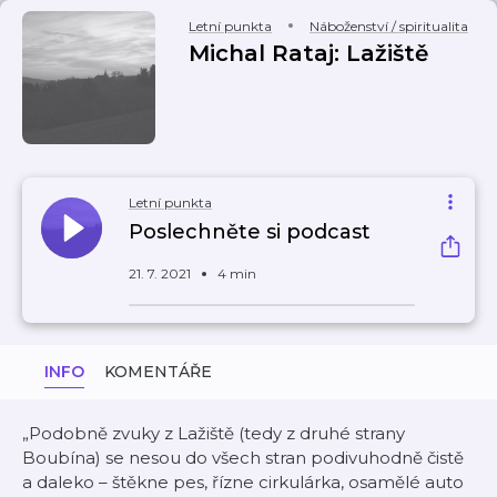
Letní punkta
Náboženství / spiritualita
Michal Rataj: Lažiště
Letní punkta
Poslechněte si podcast
21. 7. 2021
4 min
INFO
KOMENTÁŘE
„Podobně zvuky z Lažiště (tedy z druhé strany
Boubína) se nesou do všech stran podivuhodně čistě
a daleko – štěkne pes, řízne cirkulárka, osamělé auto