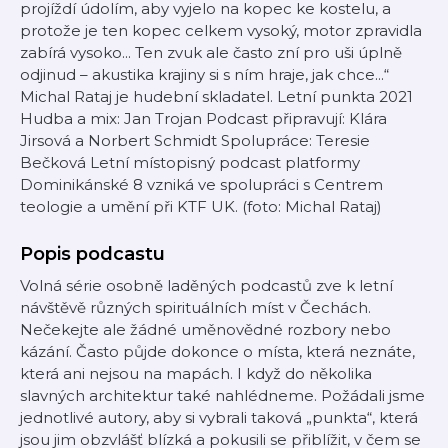
projíždí údolím, aby vyjelo na kopec ke kostelu, a
protože je ten kopec celkem vysoký, motor zpravidla
zabírá vysoko... Ten zvuk ale často zní pro uši úplně
odjinud – akustika krajiny si s ním hraje, jak chce...“
Michal Rataj je hudební skladatel. Letní punkta 2021
Hudba a mix: Jan Trojan Podcast připravují: Klára
Jirsová a Norbert Schmidt Spolupráce: Teresie
Bečková Letní místopisný podcast platformy
Dominikánské 8 vzniká ve spolupráci s Centrem
teologie a umění při KTF UK. (foto: Michal Rataj)
Popis podcastu
Volná série osobně laděných podcastů zve k letní
návštěvě různých spirituálních míst v Čechách.
Nečekejte ale žádné uměnovědné rozbory nebo
kázání. Často půjde dokonce o místa, která neznáte,
která ani nejsou na mapách. I když do několika
slavných architektur také nahlédneme. Požádali jsme
jednotlivé autory, aby si vybrali taková „punkta“, která
jsou jim obzvlášť blízká a pokusili se přiblížit, v čem se