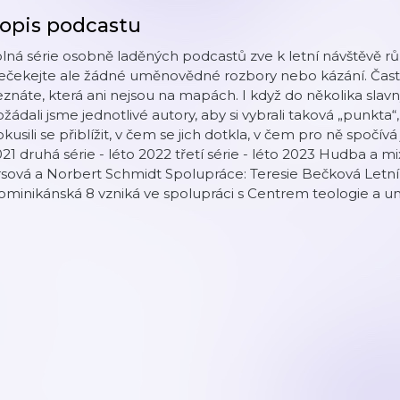
opis podcastu
lná série osobně laděných podcastů zve k letní návštěvě rů
ečekejte ale žádné uměnovědné rozbory nebo kázání. Často
znáte, která ani nejsou na mapách. I když do několika sla
žádali jsme jednotlivé autory, aby si vybrali taková „punkta“,
kusili se přiblížit, v čem se jich dotkla, v čem pro ně spočívá je
21 druhá série - léto 2022 třetí série - léto 2023 Hudba a mi
rsová a Norbert Schmidt Spolupráce: Teresie Bečková Letn
minikánská 8 vzniká ve spolupráci s Centrem teologie a u