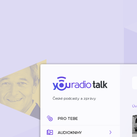
České podcasty a zprávy
Úv
PRO TEBE
AUDIOKNIHY