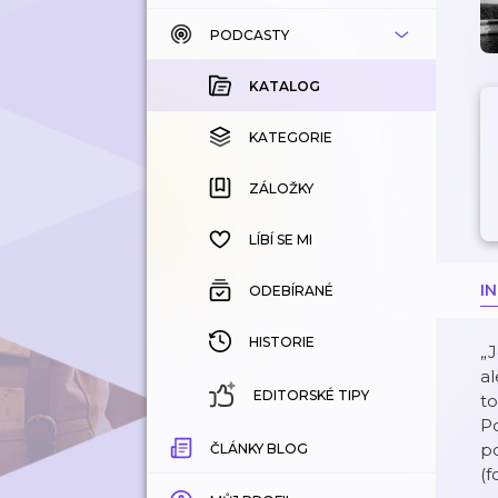
PODCASTY
KATALOG
KOUPENÉ
KATALOG
KATEGORIE
KATEGORIE
ZÁLOŽKY
ZÁLOŽKY
HISTORIE
LÍBÍ SE MI
I
ODEBÍRANÉ
HISTORIE
„J
al
EDITORSKÉ TIPY
to
Po
po
ČLÁNKY BLOG
(f