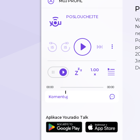
MŮJ PROFIL
P
POSLOUCHEJTE
Vo
N
ne
Po
po
20
Ji
Do
1.00
×
00:00
00:00
Komentuj
Aplikace Youradio Talk