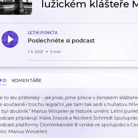
lužickém klášteře 
LETNÍ PUNKTA
Poslechněte si podcast
1. 9. 2021
9 min
NFO
KOMENTÁŘE
e to lev přátelský – jak jinak, jsme přece v ženském klášteř
e současně i trochu legrační, jak tam tak sedí s huňatou hřívo
 byl doutník.“ Marius Winzeler je historik umění. Letní pun
dcast připravují: Klára Jirsová a Norbert Schmidt Spoluprá
dcast platformy Dominikánské 8 vzniká ve spolupráci s Ce
oto: Marius Winzeler)