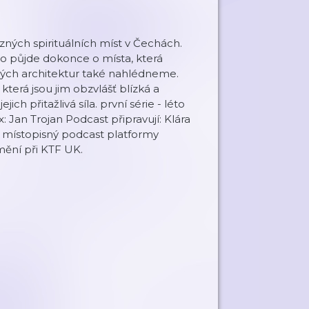
zných spirituálních míst v Čechách.
 půjde dokonce o místa, která
vných architektur také nahlédneme.
 která jsou jim obzvlášť blízká a
jich přitažlivá síla. první série - léto
x: Jan Trojan Podcast připravují: Klára
í místopisný podcast platformy
mění při KTF UK.