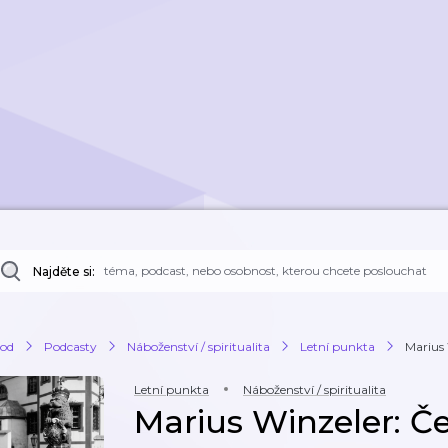
Najděte si:
od
Podcasty
Náboženství / spiritualita
Letní punkta
Marius 
Letní punkta
Náboženství / spiritualita
Marius Winzeler: Če