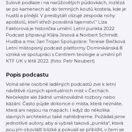
žulové podlaze i na narůžovělých půdovkách, rozlézá
se po kamenech až do temných koutů kostela, kde je
hustší a plnější. V presbytáři olizuje zespoda nohy
apoštolů, kteří střeží posvátná tajemství.“ Líza
Faktorová je historička umění. Letní punkta 2022
Podcast připravují Klára Jirsová a Norbert Schmidt.
Hudba a mix: Jan Trojan Spolupráce: Teresie Bečková
Letní místopisný podcast platformy Dominikánská 8
vzniká ve spolupráci s Centrem teologie a umění při
KTF UK v létě 2022. (foto: Petr Neubert)
Popis podcastu
Volná série osobně laděných podcastů zve k letní
návštěvě různých spirituálních míst v Čechách.
Nečekejte ale žádné uměnovědné rozbory nebo
kázání. Často půjde dokonce o místa, která neznáte,
která ani nejsou na mapách. I když do několika
slavných architektur také nahlédneme. Požádali jsme
jednotlivé autory, aby si vybrali taková „punkta“, která
jsou jim obzvlášť blízká a pokusili se přiblížit, v čem se