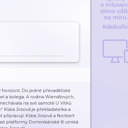
 horizont. Do jedné převaděčské
ítel a kolega. A rodina Wiendlových,
h nechávala na své samotě U Vítků
“ Klára Jirsová je překladatelka a
připravují: Klára Jirsová a Norbert
ast platformy Dominikánské 8 vzniká