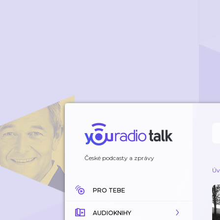
České podcasty a zprávy
Úv
PRO TEBE
AUDIOKNIHY