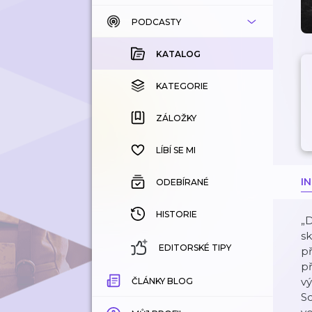
PODCASTY
KATALOG
KOUPENÉ
KATALOG
KATEGORIE
KATEGORIE
ZÁLOŽKY
ZÁLOŽKY
HISTORIE
LÍBÍ SE MI
I
ODEBÍRANÉ
HISTORIE
„
sk
EDITORSKÉ TIPY
př
př
vý
ČLÁNKY BLOG
S