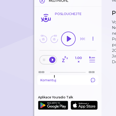
ve
MŮJ PROFIL
P
POSLOUCHEJTE
Vo
N
ne
Po
po
20
Ji
1.00
×
Do
00:00
00:00
Komentuj
Aplikace Youradio Talk