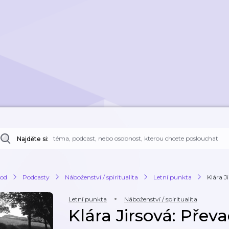
Najděte si:
od
Podcasty
Náboženství / spiritualita
Letní punkta
Klára J
Letní punkta
Náboženství / spiritualita
Klára Jirsová: Přev