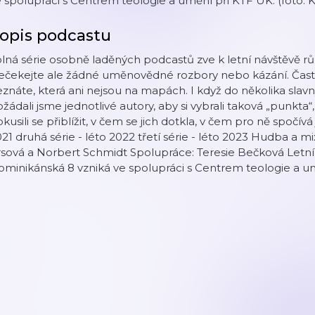
 spolupráci s Centrem teologie a umění při KTF UK. (foto: Kl
opis podcastu
lná série osobně laděných podcastů zve k letní návštěvě rů
ečekejte ale žádné uměnovědné rozbory nebo kázání. Často
znáte, která ani nejsou na mapách. I když do několika sla
žádali jsme jednotlivé autory, aby si vybrali taková „punkta“,
kusili se přiblížit, v čem se jich dotkla, v čem pro ně spočívá je
21 druhá série - léto 2022 třetí série - léto 2023 Hudba a mi
rsová a Norbert Schmidt Spolupráce: Teresie Bečková Letn
minikánská 8 vzniká ve spolupráci s Centrem teologie a u