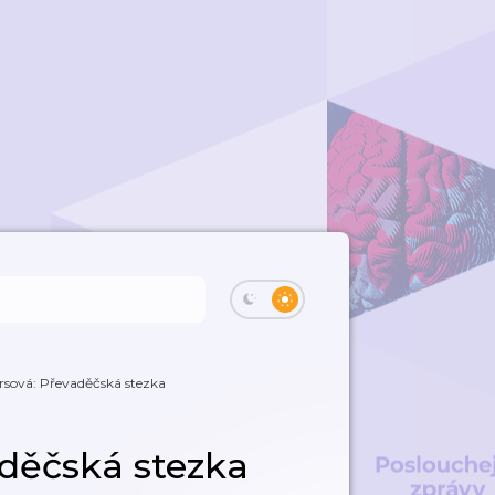
irsová: Převaděčská stezka
aděčská stezka