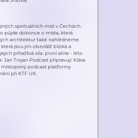
ára Jirsová)
zných spirituálních míst v Čechách.
 půjde dokonce o místa, která
vných architektur také nahlédneme.
 která jsou jim obzvlášť blízká a
jich přitažlivá síla. první série - léto
x: Jan Trojan Podcast připravují: Klára
í místopisný podcast platformy
mění při KTF UK.