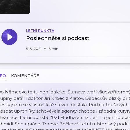
LETNÍ PUNKTA
Poslechněte si podcast
5. 8. 2021
6 min
NFO
KOMENTÁŘE
Do Německa to tu není daleko. Šumava tvoří všudypřítomný
upiny patřil i doktor Jiří Krbec z Klatov. Dědečkův blízký př
es ty jsem se vlastně k té stezce dostala. Rodina Toušovýc
espat uprchlíky, schovávala agenty-chodce i západní kurýry.
tvarnice. Letní punkta 2021 Hudba a mix: Jan Trojan Podcast 
chmidt Spolupráce: Teresie Bečková Letní místopisný podc