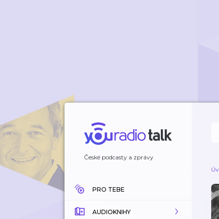
České podcasty a zprávy
Úv
PRO TEBE
AUDIOKNIHY