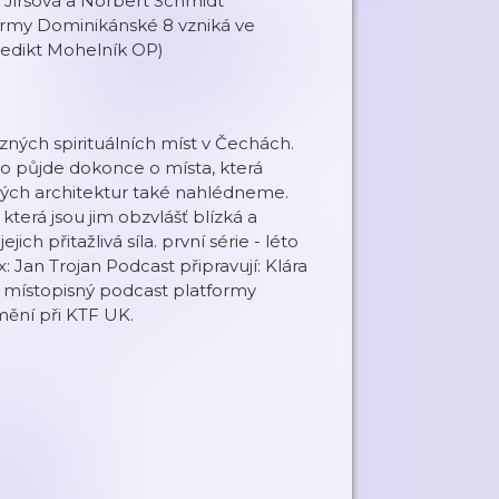
a Jirsová a Norbert Schmidt
ormy Dominikánské 8 vzniká ve
nedikt Mohelník OP)
zných spirituálních míst v Čechách.
 půjde dokonce o místa, která
vných architektur také nahlédneme.
 která jsou jim obzvlášť blízká a
jich přitažlivá síla. první série - léto
x: Jan Trojan Podcast připravují: Klára
í místopisný podcast platformy
mění při KTF UK.