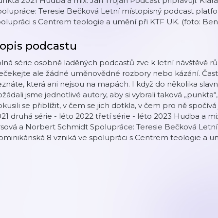
nkta 2021 Hudba a mix: Jan Trojan Podcast připravují: Klár
olupráce: Teresie Bečková Letní místopisný podcast platf
olupráci s Centrem teologie a umění při KTF UK. (foto: Be
opis podcastu
lná série osobně laděných podcastů zve k letní návštěvě rů
ečekejte ale žádné uměnovědné rozbory nebo kázání. Často
znáte, která ani nejsou na mapách. I když do několika sla
žádali jsme jednotlivé autory, aby si vybrali taková „punkta“,
kusili se přiblížit, v čem se jich dotkla, v čem pro ně spočívá je
21 druhá série - léto 2022 třetí série - léto 2023 Hudba a mi
rsová a Norbert Schmidt Spolupráce: Teresie Bečková Letn
minikánská 8 vzniká ve spolupráci s Centrem teologie a u