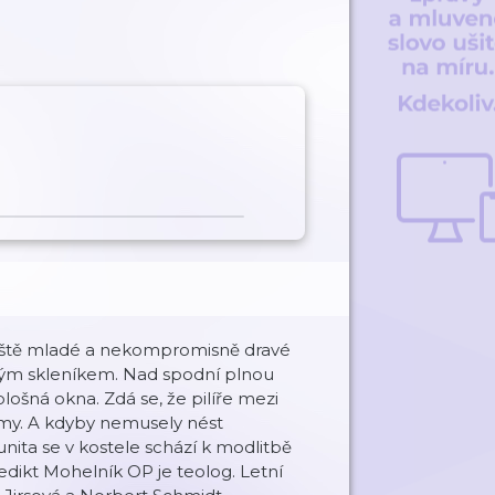
e ještě mladé a nekompromisně dravé
ickým skleníkem. Nad spodní plnou
plošná okna. Zdá se, že pilíře mezi
rámy. A kdyby nemusely nést
unita se v kostele schází k modlitbě
nedikt Mohelník OP je teolog. Letní