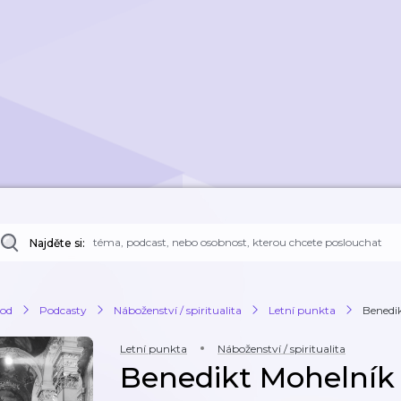
Najděte si:
od
Podcasty
Náboženství / spiritualita
Letní punkta
Benedi
Letní punkta
Náboženství / spiritualita
Benedikt Mohelník