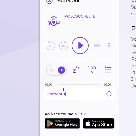
pu
MŮJ PROFIL
Sp
sp
POSLOUCHEJTE
P
Vo
N
ne
Po
po
1.00
×
20
Ji
00:00
00:00
Do
Komentuj
Aplikace Youradio Talk