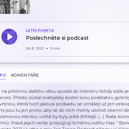
LETNÍ PUNKTA
Poslechněte si podcast
26. 8. 2021
9 min
NFO
KOMENTÁŘE
 na přelomu dalšího věku vpustili do interiéru tehdy stál
roko. Přesto zůstal svatojilský kostel svou podstatou got
vrtinou, která tvoří jakousi podsadu, se vznášejí už jen velko
mi jsou tu jen proto, aby se do nich mohly ukotvit okenní 
rámovou klenbu, určitě by byly ještě štíhlejší. (…) Naše kom
lmů. Právě jejich verše propůjčují tichému světlu hlas. “ Be