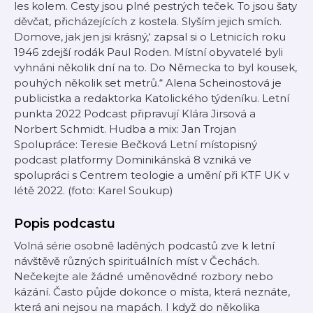
les kolem. Cesty jsou plné pestrých teček. To jsou šaty
děvčat, přicházejících z kostela. Slyším jejich smích.
Domove, jak jen jsi krásný,‘ zapsal si o Letnicích roku
1946 zdejší rodák Paul Roden. Místní obyvatelé byli
vyhnáni několik dní na to. Do Německa to byl kousek,
pouhých několik set metrů.“ Alena Scheinostová je
publicistka a redaktorka Katolického týdeníku. Letní
punkta 2022 Podcast připravují Klára Jirsová a
Norbert Schmidt. Hudba a mix: Jan Trojan
Spolupráce: Teresie Bečková Letní místopisný
podcast platformy Dominikánská 8 vzniká ve
spolupráci s Centrem teologie a umění při KTF UK v
létě 2022. (foto: Karel Soukup)
Popis podcastu
Volná série osobně laděných podcastů zve k letní
návštěvě různých spirituálních míst v Čechách.
Nečekejte ale žádné uměnovědné rozbory nebo
kázání. Často půjde dokonce o místa, která neznáte,
která ani nejsou na mapách. I když do několika