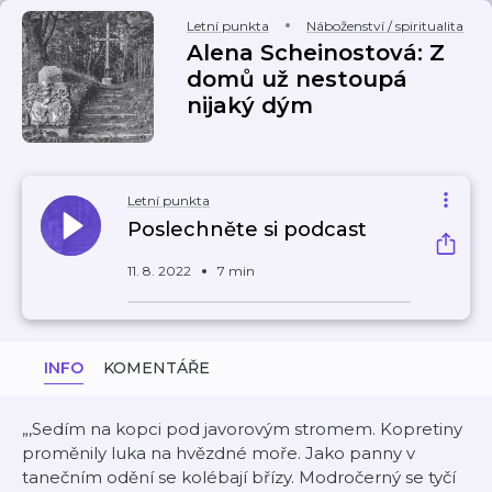
Letní punkta
Náboženství / spiritualita
Alena Scheinostová: Z
domů už nestoupá
nijaký dým
Letní punkta
Poslechněte si podcast
11. 8. 2022
7 min
INFO
KOMENTÁŘE
„‚Sedím na kopci pod javorovým stromem. Kopretiny
proměnily luka na hvězdné moře. Jako panny v
tanečním odění se kolébají břízy. Modročerný se tyčí