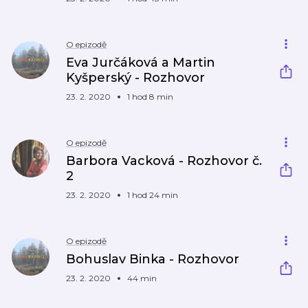
O epizodě
Eva Jurčáková a Martin
Kyšperský - Rozhovor
23. 2. 2020
1 hod 8 min
O epizodě
Barbora Vacková - Rozhovor č.
2
23. 2. 2020
1 hod 24 min
O epizodě
Bohuslav Binka - Rozhovor
23. 2. 2020
44 min