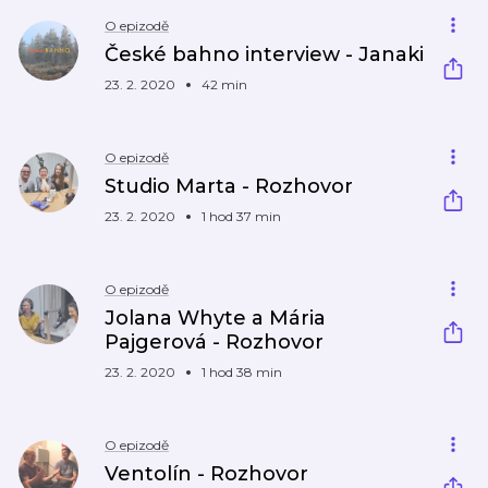
O epizodě
České bahno interview - Janaki
23. 2. 2020
42 min
O epizodě
Studio Marta - Rozhovor
23. 2. 2020
1 hod 37 min
O epizodě
Jolana Whyte a Mária
Pajgerová - Rozhovor
23. 2. 2020
1 hod 38 min
O epizodě
Ventolín - Rozhovor